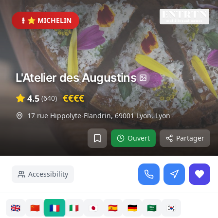
⭐ MICHELIN
L'Atelier des Augustins
€€€€
4.5
(
640
)
17 rue Hippolyte-Flandrin, 69001 Lyon
,
Lyon
Ouvert
Partager
Accessibility
🇫🇷
🇬🇧
🇨🇳
🇮🇹
🇯🇵
🇪🇸
🇩🇪
🇸🇦
🇰🇷