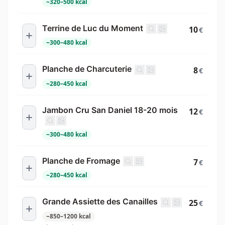
~
320
–
500
kcal
Terrine de Luc du Moment
10
€
~
300
–
480
kcal
Planche de Charcuterie
8
€
~
280
–
450
kcal
Jambon Cru San Daniel 18-20 mois
12
€
~
300
–
480
kcal
Planche de Fromage
7
€
~
280
–
450
kcal
Grande Assiette des Canailles
25
€
~
850
–
1200
kcal