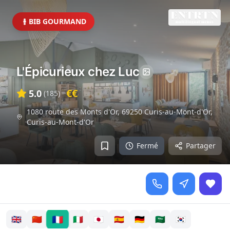
BIB GOURMAND
L'Épicurieux chez Luc
€€
5.0
(
185
)
1080 route des Monts d'Or, 69250 Curis-au-Mont-d'Or
,
Curis-au-Mont-d'Or
Fermé
Partager
🇫🇷
🇬🇧
🇨🇳
🇮🇹
🇯🇵
🇪🇸
🇩🇪
🇸🇦
🇰🇷