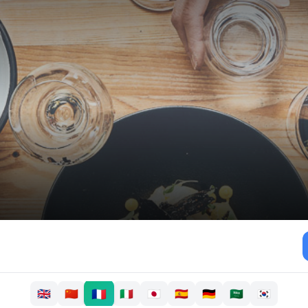
🇫🇷
🇬🇧
🇨🇳
🇮🇹
🇯🇵
🇪🇸
🇩🇪
🇸🇦
🇰🇷