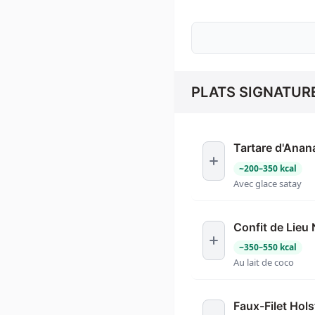
PLATS SIGNATUR
Tartare d'Anan
~
200
–
350
kcal
Avec glace satay
Confit de Lieu 
~
350
–
550
kcal
Au lait de coco
Faux-Filet Hols