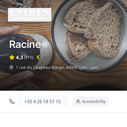
Racine
€
4.3
(
310
)
1 rue du Chapeau-Rouge, 69009 Lyon
,
Lyon
+33 4 26 18 57 15
Accessibility