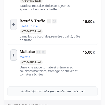
~
750
–
980
kcal
Saucisse maltaise, dolcelatte, jeunes
épinards, beurre à la truffe
Bœuf & Truffe
16.00
€
Beef & Truffle
~
700
–
920
kcal
Lamelles de bœuf de première qualité, pâte
de truffe
Maltaise
15.00
€
Maltese
~
750
–
980
kcal
Une riche sauce tomate et crème avec
saucisses maltaises, fromage de chèvre et
tomates séchées
Veuillez informer notre personnel en cas d'allergies