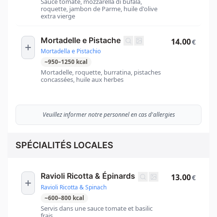
Sauce tomate, mozzarella di bufala,
roquette, jambon de Parme, huile d'olive
extra vierge
Mortadelle e Pistache
14.00
€
Mortadella e Pistachio
~
950
–
1250
kcal
Mortadelle, roquette, burratina, pistaches
concassées, huile aux herbes
Veuillez informer notre personnel en cas d'allergies
SPÉCIALITÉS LOCALES
Ravioli Ricotta & Épinards
13.00
€
Ravioli Ricotta & Spinach
~
600
–
800
kcal
Servis dans une sauce tomate et basilic
frais