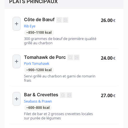
PLATS PRINCIPAUX
Côte de Bœuf
26.00
€
Rib Eye
~
850
–
1100
kcal
300 grammes de bœuf de première qualité
grillé au charbon
Tomahawk de Porc
24.00
€
Pork Tomahawk
~
900
–
1200
kcal
Servi grillé au charbon et garni de romarin
frais
Bar & Crevettes
27.00
€
Seabass & Prawn
~
600
–
800
kcal
Filet de bar et 2 grosses crevettes locales
sur purée de légumes