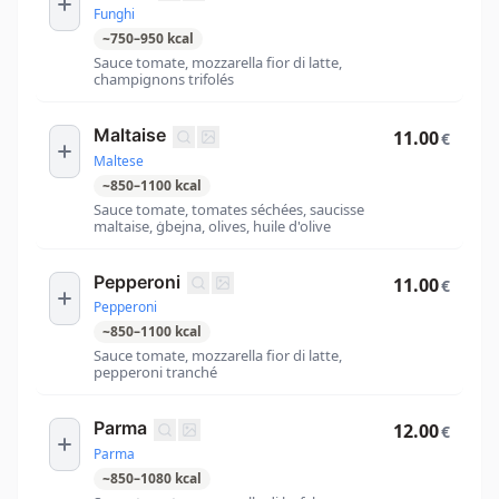
Funghi
~
750
–
950
kcal
Sauce tomate, mozzarella fior di latte,
champignons trifolés
Maltaise
11.00
€
Maltese
~
850
–
1100
kcal
Sauce tomate, tomates séchées, saucisse
maltaise, ġbejna, olives, huile d'olive
Pepperoni
11.00
€
Pepperoni
~
850
–
1100
kcal
Sauce tomate, mozzarella fior di latte,
pepperoni tranché
Parma
12.00
€
Parma
~
850
–
1080
kcal