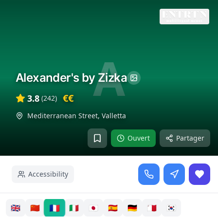
A
Alexander's by Zizka
€€
3.8
(
242
)
Mediterranean Street
,
Valletta
Ouvert
Partager
Accessibility
🇫🇷
🇬🇧
🇨🇳
🇮🇹
🇯🇵
🇪🇸
🇩🇪
🇲🇹
🇰🇷