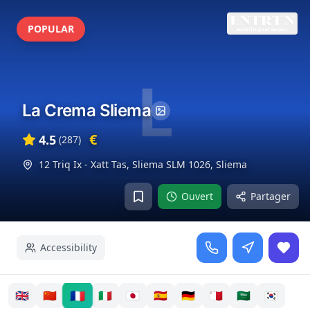
POPULAR
L
La Crema Sliema
€
4.5
(
287
)
12 Triq Ix - Xatt Tas, Sliema SLM 1026
,
Sliema
Ouvert
Partager
Accessibility
🇫🇷
🇬🇧
🇨🇳
🇮🇹
🇯🇵
🇪🇸
🇩🇪
🇲🇹
🇸🇦
🇰🇷