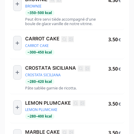
4.50
€
BROWNIE
~
350
–
500
kcal
Peut être servi tiède accompagné d'une
boule de glace vanille de notre vitrine.
CARROT CAKE
3.50
€
CARROT CAKE
~
300
–
450
kcal
CROSTATA SICILIANA
3.50
€
CROSTATA SICILIANA
~
280
–
420
kcal
Pâte sablée garnie de ricotta.
LEMON PLUMCAKE
3.50
€
LEMON PLUMCAKE
~
280
–
400
kcal
MARBLE CAKE
3.50
€