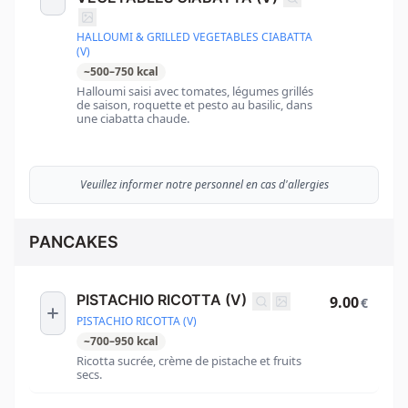
HALLOUMI & GRILLED VEGETABLES CIABATTA
(V)
~
500
–
750
kcal
Halloumi saisi avec tomates, légumes grillés
de saison, roquette et pesto au basilic, dans
une ciabatta chaude.
Veuillez informer notre personnel en cas d'allergies
PANCAKES
PISTACHIO RICOTTA (V)
9.00
€
PISTACHIO RICOTTA (V)
~
700
–
950
kcal
Ricotta sucrée, crème de pistache et fruits
secs.