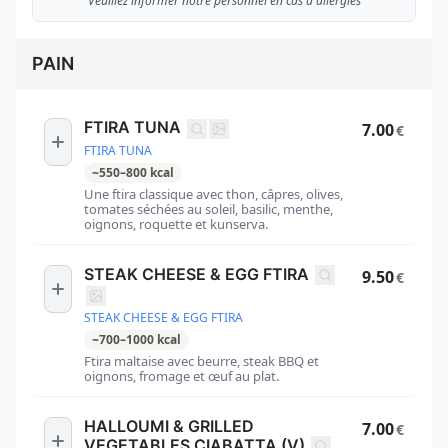
Veuillez informer notre personnel en cas d'allergies
PAIN
FTIRA TUNA
7.00
€
FTIRA TUNA
~
550
–
800
kcal
Une ftira classique avec thon, câpres, olives,
tomates séchées au soleil, basilic, menthe,
oignons, roquette et kunserva.
STEAK CHEESE & EGG FTIRA
9.50
€
STEAK CHEESE & EGG FTIRA
~
700
–
1000
kcal
Ftira maltaise avec beurre, steak BBQ et
oignons, fromage et œuf au plat.
HALLOUMI & GRILLED
7.00
€
VEGETABLES CIABATTA (V)