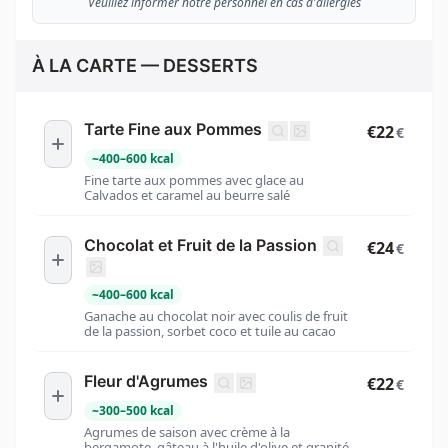
Veuillez informer notre personnel en cas d'allergies
À LA CARTE — DESSERTS
Tarte Fine aux Pommes
€22
€
~
400
–
600
kcal
Fine tarte aux pommes avec glace au
Calvados et caramel au beurre salé
Chocolat et Fruit de la Passion
€24
€
~
400
–
600
kcal
Ganache au chocolat noir avec coulis de fruit
de la passion, sorbet coco et tuile au cacao
Fleur d'Agrumes
€22
€
~
300
–
500
kcal
Agrumes de saison avec crème à la
bergamote, gâteau à l'huile d'olive et granité