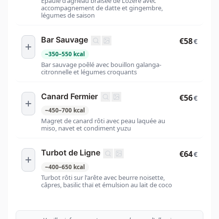
Épaule d'agneau braisée de Lozère avec
accompagnement de datte et gingembre,
légumes de saison
Bar Sauvage
€58
€
~
350
–
550
kcal
Bar sauvage poêlé avec bouillon galanga-
citronnelle et légumes croquants
Canard Fermier
€56
€
~
450
–
700
kcal
Magret de canard rôti avec peau laquée au
miso, navet et condiment yuzu
Turbot de Ligne
€64
€
~
400
–
650
kcal
Turbot rôti sur l'arête avec beurre noisette,
câpres, basilic thaï et émulsion au lait de coco