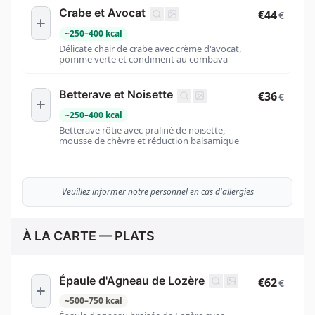
Crabe et Avocat
€44
€
~
250
–
400
kcal
Délicate chair de crabe avec crème d'avocat,
pomme verte et condiment au combava
Betterave et Noisette
€36
€
~
250
–
400
kcal
Betterave rôtie avec praliné de noisette,
mousse de chèvre et réduction balsamique
Veuillez informer notre personnel en cas d'allergies
À LA CARTE — PLATS
Épaule d'Agneau de Lozère
€62
€
~
500
–
750
kcal