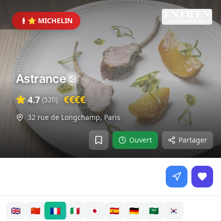
⭐ MICHELIN
Astrance
€€€€
4.7
(
520
)
32 rue de Longchamp
,
Paris
Ouvert
Partager
🇫🇷
🇬🇧
🇨🇳
🇮🇹
🇯🇵
🇪🇸
🇩🇪
🇸🇦
🇰🇷