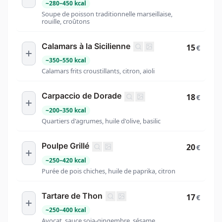
~
280
–
450
kcal
Soupe de poisson traditionnelle marseillaise,
rouille, croûtons
Calamars à la Sicilienne
15
€
~
350
–
550
kcal
Calamars frits croustillants, citron, aïoli
Carpaccio de Dorade
18
€
~
200
–
350
kcal
Quartiers d'agrumes, huile d'olive, basilic
Poulpe Grillé
20
€
~
250
–
420
kcal
Purée de pois chiches, huile de paprika, citron
Tartare de Thon
17
€
~
250
–
400
kcal
Avocat, sauce soja-gingembre, sésame