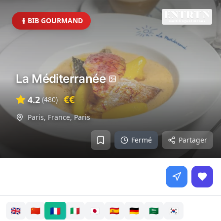
BIB GOURMAND
La Méditerranée
€€
4.2
(
480
)
Paris, France
,
Paris
Fermé
Partager
🇫🇷
🇬🇧
🇨🇳
🇮🇹
🇯🇵
🇪🇸
🇩🇪
🇸🇦
🇰🇷