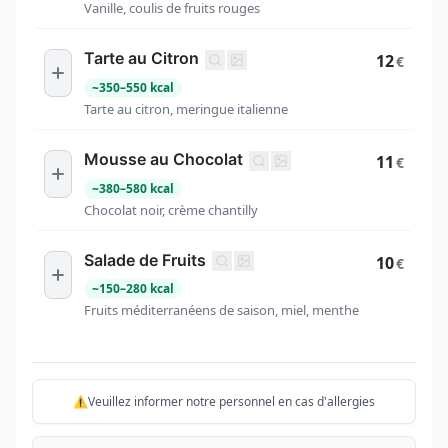
Vanille, coulis de fruits rouges
Tarte au Citron
12
€
~
350
–
550
kcal
Tarte au citron, meringue italienne
Mousse au Chocolat
11
€
~
380
–
580
kcal
Chocolat noir, crème chantilly
Salade de Fruits
10
€
~
150
–
280
kcal
Fruits méditerranéens de saison, miel, menthe
⚠️Veuillez informer notre personnel en cas d'allergies