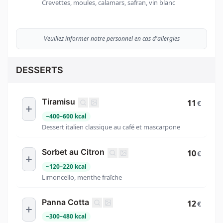
Crevettes, moules, calamars, safran, vin blanc
Veuillez informer notre personnel en cas d'allergies
DESSERTS
Tiramisu
11
€
~
400
–
600
kcal
Dessert italien classique au café et mascarpone
Sorbet au Citron
10
€
~
120
–
220
kcal
Limoncello, menthe fraîche
Panna Cotta
12
€
~
300
–
480
kcal