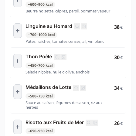
~
600
–
900
kcal
Beurre noisette, câpres, persil, pommes vapeur
Linguine au Homard
38
€
~
700
–
1000
kcal
Pâtes fraîches, tomates cerises, ail, vin blanc
Thon Poêlé
30
€
~
450
–
700
kcal
Salade niçoise, huile d'olive, anchois
Médaillons de Lotte
34
€
~
500
–
750
kcal
Sauce au safran, légumes de saison, riz aux
herbes
Risotto aux Fruits de Mer
26
€
~
650
–
950
kcal