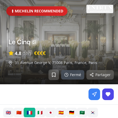
MICHELIN RECOMMENDED
Le Cinq
€€€€
4.8
(
537
)
31 Avenue George V, 75008 Paris, France
,
Paris
Fermé
Partager
🇫🇷
🇬🇧
🇨🇳
🇮🇹
🇯🇵
🇪🇸
🇩🇪
🇸🇦
🇰🇷