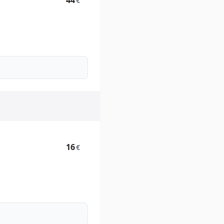
44
€
16
€