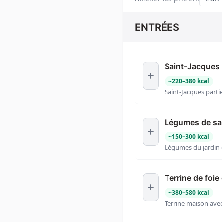
ENTRÉES
Saint-Jacques
~
220
–
380
kcal
Saint-Jacques part
Légumes de sa
~
150
–
300
kcal
Légumes du jardin e
Terrine de foie
~
380
–
580
kcal
Terrine maison avec