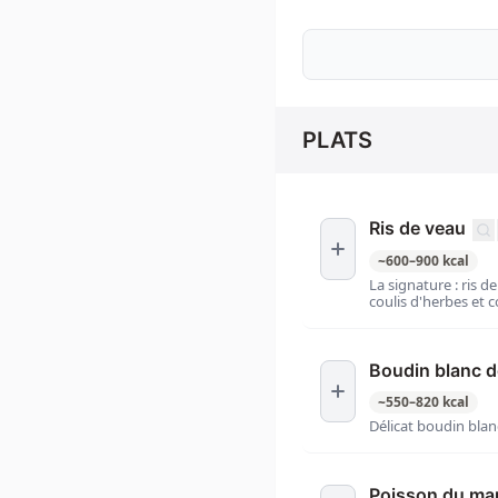
PLATS
Ris de veau
~
600
–
900
kcal
La signature : ris 
coulis d'herbes et c
Boudin blanc de
~
550
–
820
kcal
Délicat boudin blan
Poisson du ma