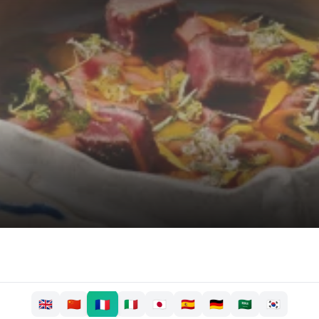
🇫🇷
🇬🇧
🇨🇳
🇮🇹
🇯🇵
🇪🇸
🇩🇪
🇸🇦
🇰🇷