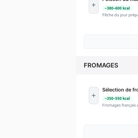
~
380
–
600
kcal
Pêche du jour prép
FROMAGES
Sélection de f
~
350
–
550
kcal
Fromages français a