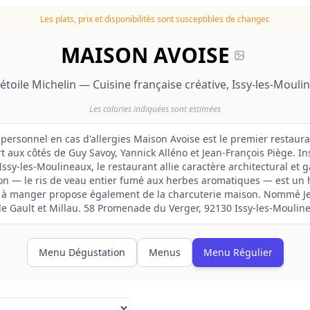
Les plats, prix et disponibilités sont susceptibles de changer.
MAISON AVOISE
étoile Michelin — Cuisine française créative, Issy-les-Mouli
Les calories indiquées sont estimées
 personnel en cas d'allergies Maison Avoise est le premier restaura
t aux côtés de Guy Savoy, Yannick Alléno et Jean-François Piège. I
'Issy-les-Moulineaux, le restaurant allie caractère architectural e
son — le ris de veau entier fumé aux herbes aromatiques — est un
e à manger propose également de la charcuterie maison. Nommé Je
le Gault et Millau. 58 Promenade du Verger, 92130 Issy-les-Moulin
Menu Dégustation
Menus
Menu Régulier