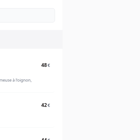
48
€
meuse à l'oignon,
42
€