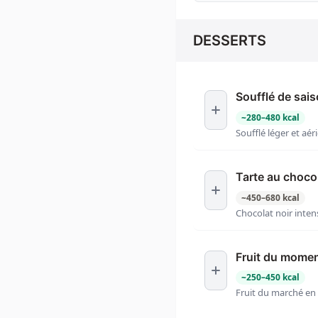
DESSERTS
Soufflé de sai
~
280
–
480
kcal
Soufflé léger et aér
Tarte au choco
~
450
–
680
kcal
Chocolat noir intens
Fruit du mome
~
250
–
450
kcal
Fruit du marché en