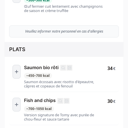
~
300
–
500
kcal
Œuf fermier cuit lentement avec champignons
de saison et crème truffée
Veuillez informer notre personnel en cas d'allergies
PLATS
Saumon bio rôti
34
€
~
450
–
700
kcal
Saumon écossais avec risotto d'épeautre,
câpres et copeaux de fenouil
Fish and chips
30
€
~
700
–
1050
kcal
Version signature de Tomy avec purée de
chou-fleur et sauce tartare