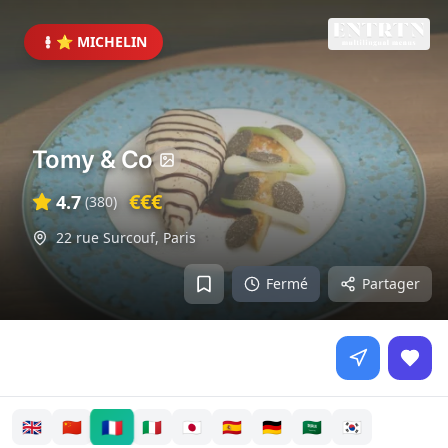
⭐ MICHELIN
Tomy & Co
€€€
4.7
(
380
)
22 rue Surcouf
,
Paris
Fermé
Partager
🇫🇷
🇬🇧
🇨🇳
🇮🇹
🇯🇵
🇪🇸
🇩🇪
🇸🇦
🇰🇷