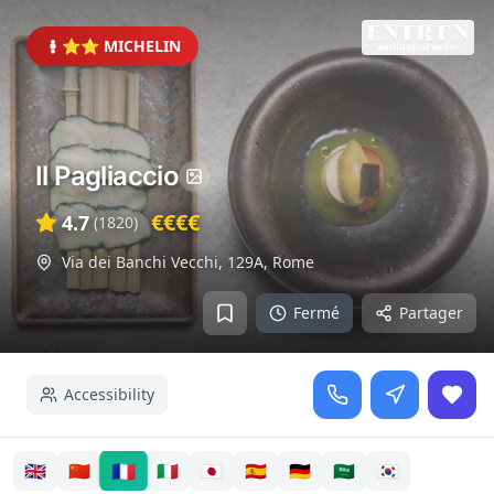
⭐⭐ MICHELIN
Il Pagliaccio
€€€€
4.7
(
1820
)
Via dei Banchi Vecchi, 129A
,
Rome
Fermé
Partager
Accessibility
🇫🇷
🇬🇧
🇨🇳
🇮🇹
🇯🇵
🇪🇸
🇩🇪
🇸🇦
🇰🇷