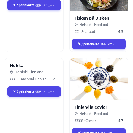
Speisekarte
·
菜单
·
メニュー
Fisken på Disken
Helsinki
,
Finnland
€€
·
Seafood
4.3
Speisekarte
·
菜单
·
メニュー
Nokka
Helsinki
,
Finnland
€€€
·
Seasonal Finnish
4.5
Speisekarte
·
菜单
·
メニュー
Finlandia Caviar
Helsinki
,
Finnland
€€€€
·
Caviar
4.7
Speisekarte
·
菜单
·
メニュー