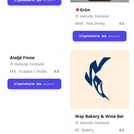
Speisekarte
·
菜单
·
メニュー
Grön
Helsinki
,
Finnland
€€€€
·
Fine Dining
4.6
Speisekarte
·
菜单
·
メニュー
Ateljé Finne
Helsinki
,
Finnland
€€€
·
Sculptor's Studio
4.4
Speisekarte
·
菜单
·
メニュー
Way Bakery & Wine Bar
Helsinki
,
Finnland
€€
·
Bakery
4.4