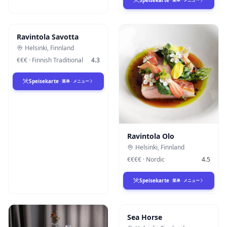
Ravintola Savotta
Helsinki
,
Finnland
€€€
·
Finnish Traditional
4.3
Speisekarte
·
菜单
·
メニュー
Ravintola Olo
Helsinki
,
Finnland
€€€€
·
Nordic
4.5
Speisekarte
·
菜单
·
メニュー
Sea Horse