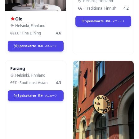
Helsinki
,
Finnland
€€
·
Traditional Finnish
4.2
Olo
Speisekarte
·
菜单
·
メニュー
Helsinki
,
Finnland
€€€€
·
Fine Dining
4.6
Speisekarte
·
菜单
·
メニュー
Farang
Helsinki
,
Finnland
€€€
·
Southeast Asian
4.3
Speisekarte
·
菜单
·
メニュー