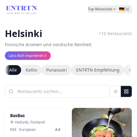
🇩🇪
DE
Top-Reiseziele
Helsinki
110
Restaurants
Finnische Aromen und nordische Reinheit
Lass dich inspirieren
Alle
Kallio
Punavuori
ENTRTN Empfehlung
Kam
BasBas
Helsinki
,
Finnland
€€€
·
European
4.4