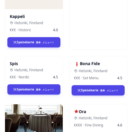
Kappeli
Helsinki
,
Finnland
€€€
·
Historic
4.0
Speisekarte
·
菜单
·
メニュー
Spis
Bona Fide
Helsinki
,
Finnland
Helsinki
,
Finnland
€€€
·
Nordic
4.5
€€€
·
Set Menu
4.5
Speisekarte
·
菜单
·
メニュー
Speisekarte
·
菜单
·
メニュー
Ora
Helsinki
,
Finnland
€€€€
·
Fine Dining
4.6