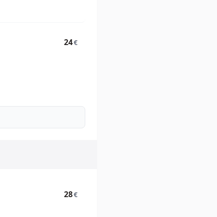
24
€
28
€