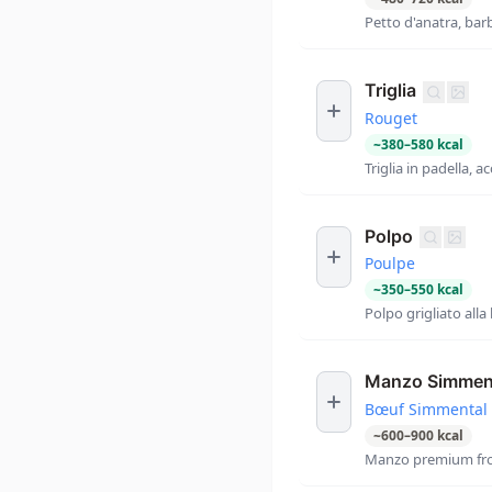
Petto d'anatra, bar
Triglia
Rouget
~
380
–
580
kcal
Triglia in padella,
Polpo
Poulpe
~
350
–
550
kcal
Polpo grigliato alla
Manzo Simment
Bœuf Simmental
~
600
–
900
kcal
Manzo premium frol