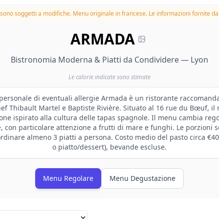
à sono soggetti a modifiche.
Menu originale in francese. Le informazioni fornite dal
ARMADA
Bistronomia Moderna & Piatti da Condividere — Lyon
Le calorie indicate sono stimate
 personale di eventuali allergie Armada è un ristorante raccomand
hef Thibault Martel e Baptiste Rivière. Situato al 16 rue du Bœuf, il 
ne ispirato alla cultura delle tapas spagnole. Il menu cambia reg
e, con particolare attenzione a frutti di mare e funghi. Le porzioni
ordinare almeno 3 piatti a persona. Costo medio del pasto circa €40
o piatto/dessert), bevande escluse.
Menu Regolare
Menu Degustazione