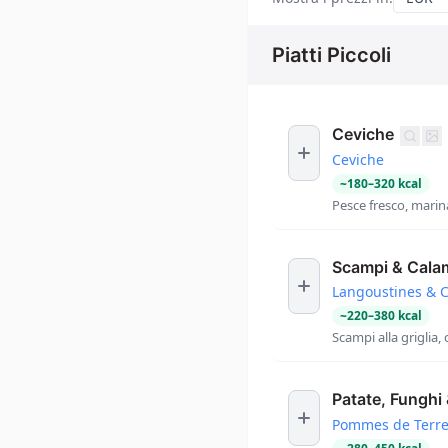
Piatti Piccoli
Ceviche
Ceviche
~
180
–
320
kcal
Pesce fresco, marin
Scampi & Cala
Langoustines & 
~
220
–
380
kcal
Scampi alla griglia, 
Patate, Funghi 
Pommes de Terre