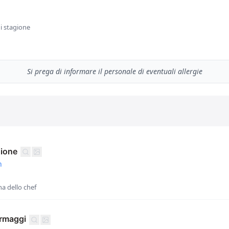
di stagione
Si prega di informare il personale di eventuali allergie
gione
n
a dello chef
ormaggi