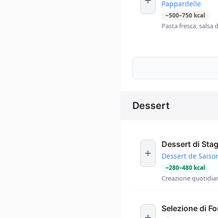
Pappardelle
~
500
–
750
kcal
Pasta fresca, salsa 
Dessert
Dessert di Sta
Dessert de Saiso
~
280
–
480
kcal
Creazione quotidian
Selezione di F