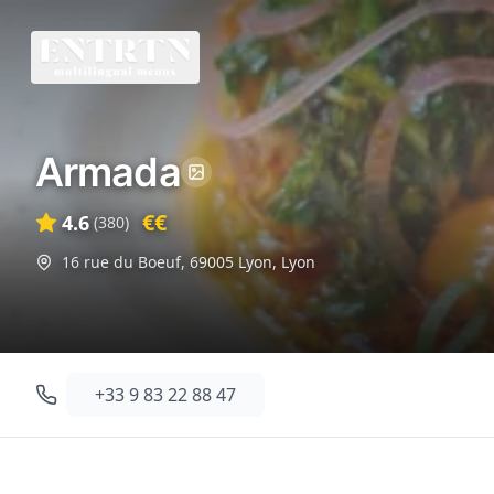
Armada
€€
4.6
(
380
)
16 rue du Boeuf, 69005 Lyon
,
Lyon
+33 9 83 22 88 47