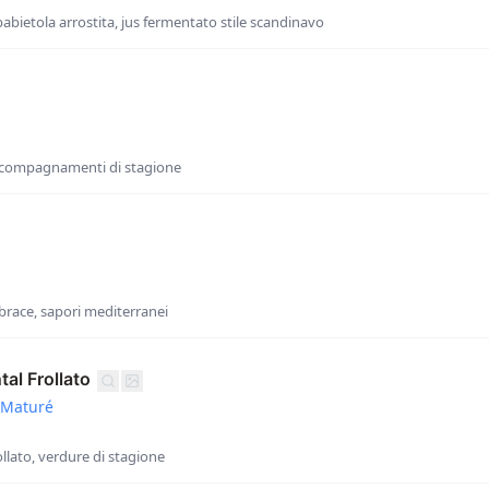
babietola arrostita, jus fermentato stile scandinavo
 accompagnamenti di stagione
 brace, sapori mediterranei
al Frollato
 Maturé
lato, verdure di stagione