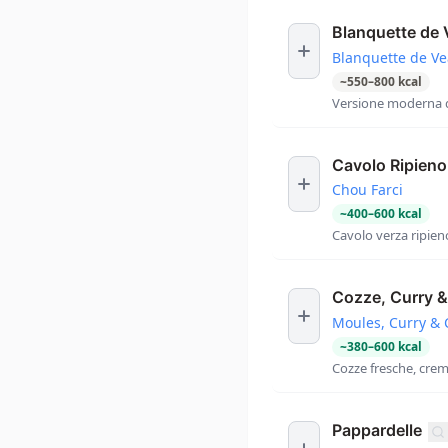
Blanquette de V
Blanquette de Ve
~
550
–
800
kcal
Versione moderna de
Cavolo Ripieno
Chou Farci
~
400
–
600
kcal
Cavolo verza ripien
Cozze, Curry &
Moules, Curry & 
~
380
–
600
kcal
Cozze fresche, crema
Pappardelle