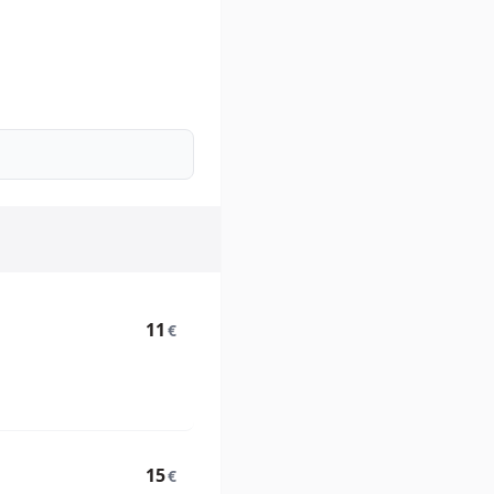
11
€
15
€