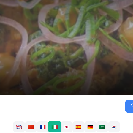
🇮🇹
🇬🇧
🇨🇳
🇫🇷
🇯🇵
🇪🇸
🇩🇪
🇸🇦
🇰🇷