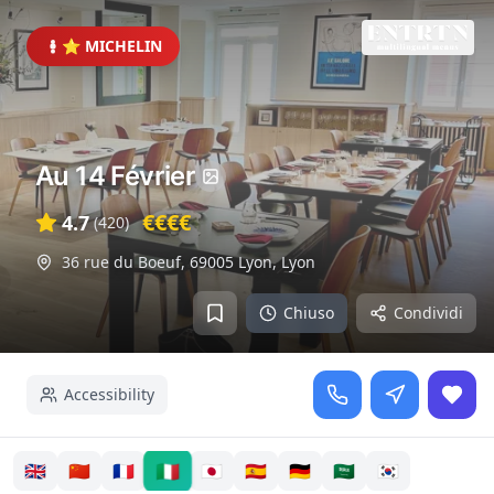
⭐ MICHELIN
Au 14 Février
€€€€
4.7
(
420
)
36 rue du Boeuf, 69005 Lyon
,
Lyon
Chiuso
Condividi
Accessibility
🇮🇹
🇬🇧
🇨🇳
🇫🇷
🇯🇵
🇪🇸
🇩🇪
🇸🇦
🇰🇷