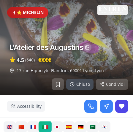
⭐ MICHELIN
L'Atelier des Augustins
€€€€
4.5
(
640
)
17 rue Hippolyte-Flandrin, 69001 Lyon
,
Lyon
Chiuso
Condividi
Accessibility
🇮🇹
🇬🇧
🇨🇳
🇫🇷
🇯🇵
🇪🇸
🇩🇪
🇸🇦
🇰🇷