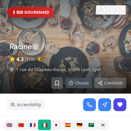
BIB GOURMAND
Racine
€
4.3
(
310
)
1 rue du Chapeau-Rouge, 69009 Lyon
,
Lyon
Chiuso
Condividi
Accessibility
🇮🇹
🇬🇧
🇨🇳
🇫🇷
🇯🇵
🇪🇸
🇩🇪
🇸🇦
🇰🇷