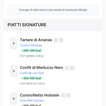
Si prega di informare il personale di eventuali allergie
PIATTI SIGNATURE
Tartare di Ananas
Tartare d'Ananas
~
200
–
350
kcal
Con gelato satay
Confit di Merluzzo Nero
Confit de Lieu Noir
~
350
–
550
kcal
Con latte di cocco
Controfiletto Holstein
Faux-Filet Holstein
~
450
–
700
kcal