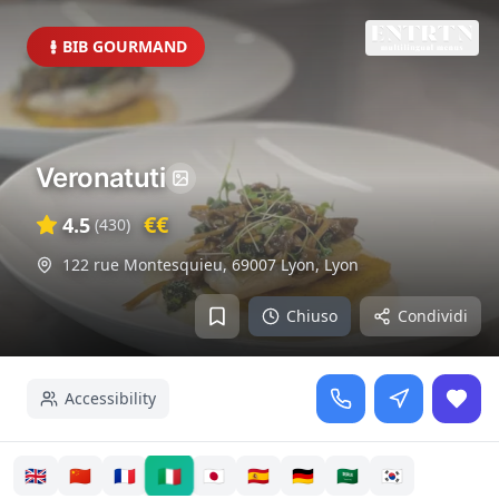
BIB GOURMAND
Veronatuti
€€
4.5
(
430
)
122 rue Montesquieu, 69007 Lyon
,
Lyon
Chiuso
Condividi
Accessibility
🇮🇹
🇬🇧
🇨🇳
🇫🇷
🇯🇵
🇪🇸
🇩🇪
🇸🇦
🇰🇷