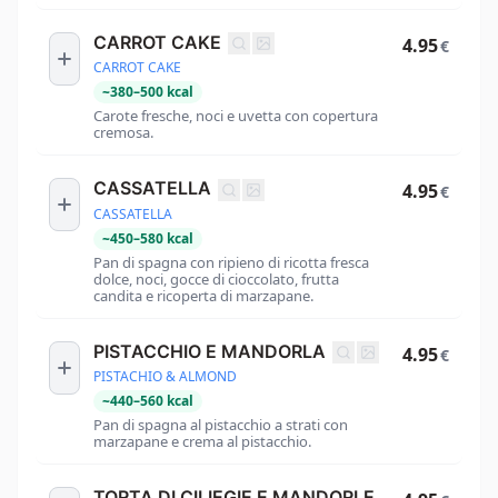
CARROT CAKE
4.95
€
CARROT CAKE
~
380
–
500
kcal
Carote fresche, noci e uvetta con copertura
cremosa.
CASSATELLA
4.95
€
CASSATELLA
~
450
–
580
kcal
Pan di spagna con ripieno di ricotta fresca
dolce, noci, gocce di cioccolato, frutta
candita e ricoperta di marzapane.
PISTACCHIO E MANDORLA
4.95
€
PISTACHIO & ALMOND
~
440
–
560
kcal
Pan di spagna al pistacchio a strati con
marzapane e crema al pistacchio.
TORTA DI CILIEGIE E MANDORLE