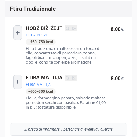
Ftira Tradizionale
HOBŻ BIŻ-ŻEJT
8.00
€
HOBŻ BIŻ-ŻEJT
~
550
–
750
kcal
Ftira tradizionale maltese con un tocco di
olio, concentrato di pomodoro, tonno,
fagioli bianchi, capperi, olive, insalatina,
cipolle, condita con erbe aromatiche.
FTIRA MALTIJA
8.00
€
FTIRA MALTIJA
~
600
–
800
kcal
Bigilla, formaggino pepato, salsiccia maltese,
pomodori secchi con basilico. Patatine €1,00
in più; tostatura disponibile.
Si prega di informare il personale di eventuali allergie