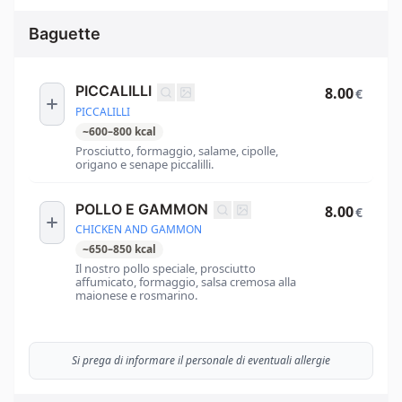
Baguette
PICCALILLI
8.00
€
PICCALILLI
~
600
–
800
kcal
Prosciutto, formaggio, salame, cipolle,
origano e senape piccalilli.
POLLO E GAMMON
8.00
€
CHICKEN AND GAMMON
~
650
–
850
kcal
Il nostro pollo speciale, prosciutto
affumicato, formaggio, salsa cremosa alla
maionese e rosmarino.
Si prega di informare il personale di eventuali allergie