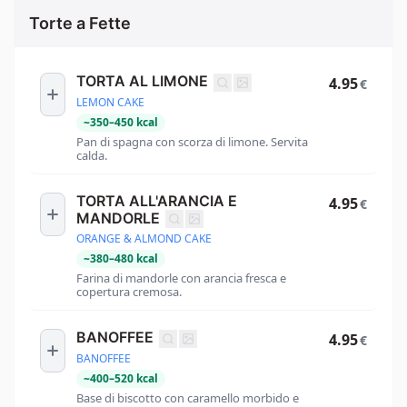
Torte a Fette
TORTA AL LIMONE
4.95
€
LEMON CAKE
~
350
–
450
kcal
Pan di spagna con scorza di limone. Servita
calda.
TORTA ALL'ARANCIA E
4.95
€
MANDORLE
ORANGE & ALMOND CAKE
~
380
–
480
kcal
Farina di mandorle con arancia fresca e
copertura cremosa.
BANOFFEE
4.95
€
BANOFFEE
~
400
–
520
kcal
Base di biscotto con caramello morbido e