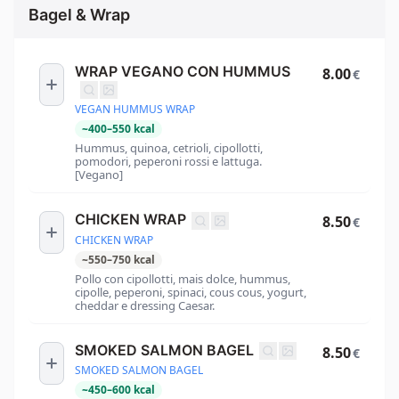
Bagel & Wrap
WRAP VEGANO CON HUMMUS
8.00
€
VEGAN HUMMUS WRAP
~
400
–
550
kcal
Hummus, quinoa, cetrioli, cipollotti,
pomodori, peperoni rossi e lattuga.
[Vegano]
CHICKEN WRAP
8.50
€
CHICKEN WRAP
~
550
–
750
kcal
Pollo con cipollotti, mais dolce, hummus,
cipolle, peperoni, spinaci, cous cous, yogurt,
cheddar e dressing Caesar.
SMOKED SALMON BAGEL
8.50
€
SMOKED SALMON BAGEL
~
450
–
600
kcal