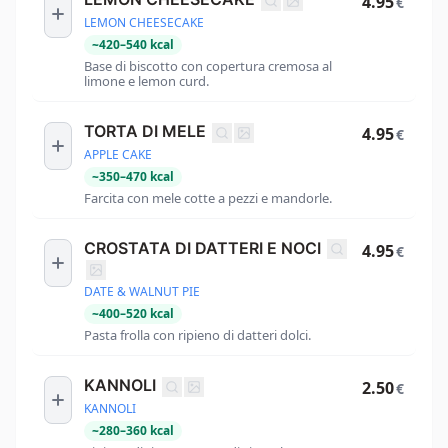
4.95
€
LEMON CHEESECAKE
~
420
–
540
kcal
Base di biscotto con copertura cremosa al
limone e lemon curd.
TORTA DI MELE
4.95
€
APPLE CAKE
~
350
–
470
kcal
Farcita con mele cotte a pezzi e mandorle.
CROSTATA DI DATTERI E NOCI
4.95
€
DATE & WALNUT PIE
~
400
–
520
kcal
Pasta frolla con ripieno di datteri dolci.
KANNOLI
2.50
€
KANNOLI
~
280
–
360
kcal