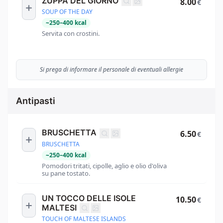
ZUPPA DEL GIORNO
8.00
€
SOUP OF THE DAY
~
250
–
400
kcal
Servita con crostini.
Si prega di informare il personale di eventuali allergie
Antipasti
BRUSCHETTA
6.50
€
BRUSCHETTA
~
250
–
400
kcal
Pomodori tritati, cipolle, aglio e olio d'oliva
su pane tostato.
UN TOCCO DELLE ISOLE
10.50
€
MALTESI
TOUCH OF MALTESE ISLANDS