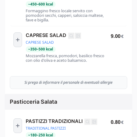
~
450
–
600
kcal
Formaggino fresco locale servito con
pomodori secchi, capperi, salsiccia maltese,
fave e bigilla.
CAPRESE SALAD
9.00
€
CAPRESE SALAD
~
350
–
500
kcal
Mozzarella fresca, pomodori, basilico fresco
con olio d'oliva e aceto balsamico.
Si prega di informare il personale di eventuali allergie
Pasticceria Salata
PASTIZZI TRADIZIONALI
0.80
€
TRADITIONAL PASTIZZI
~
180
–
250
kcal