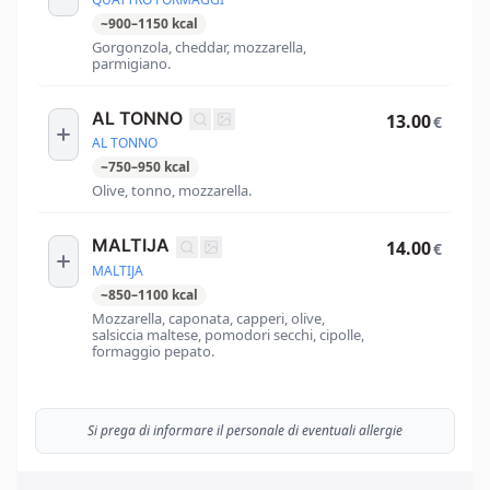
~
900
–
1150
kcal
Gorgonzola, cheddar, mozzarella,
parmigiano.
AL TONNO
13.00
€
AL TONNO
~
750
–
950
kcal
Olive, tonno, mozzarella.
MALTIJA
14.00
€
MALTIJA
~
850
–
1100
kcal
Mozzarella, caponata, capperi, olive,
salsiccia maltese, pomodori secchi, cipolle,
formaggio pepato.
Si prega di informare il personale di eventuali allergie