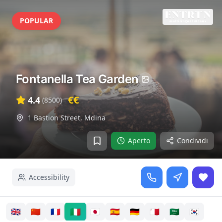
POPULAR
Fontanella Tea Garden
€€
4.4
(
8500
)
1 Bastion Street
,
Mdina
Aperto
Condividi
Accessibility
🇮🇹
🇬🇧
🇨🇳
🇫🇷
🇯🇵
🇪🇸
🇩🇪
🇲🇹
🇸🇦
🇰🇷