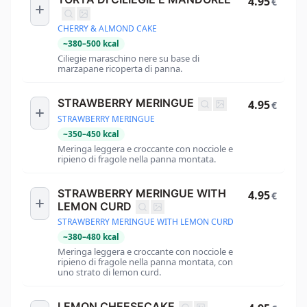
4.95
€
CHERRY & ALMOND CAKE
~
380
–
500
kcal
Ciliegie maraschino nere su base di
marzapane ricoperta di panna.
STRAWBERRY MERINGUE
4.95
€
STRAWBERRY MERINGUE
~
350
–
450
kcal
Meringa leggera e croccante con nocciole e
ripieno di fragole nella panna montata.
STRAWBERRY MERINGUE WITH
4.95
€
LEMON CURD
STRAWBERRY MERINGUE WITH LEMON CURD
~
380
–
480
kcal
Meringa leggera e croccante con nocciole e
ripieno di fragole nella panna montata, con
uno strato di lemon curd.
LEMON CHEESECAKE