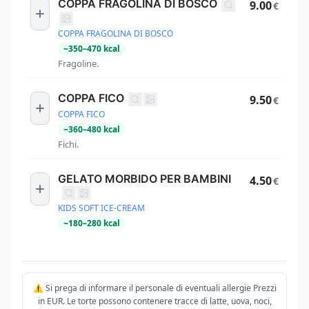
COPPA FRAGOLINA DI BOSCO
9.00
€
COPPA FRAGOLINA DI BOSCO
~
350
–
470
kcal
Fragoline.
COPPA FICO
9.50
€
COPPA FICO
~
360
–
480
kcal
Fichi.
GELATO MORBIDO PER BAMBINI
4.50
€
KIDS SOFT ICE-CREAM
~
180
–
280
kcal
⚠️ Si prega di informare il personale di eventuali allergie Prezzi
in EUR. Le torte possono contenere tracce di latte, uova, noci,