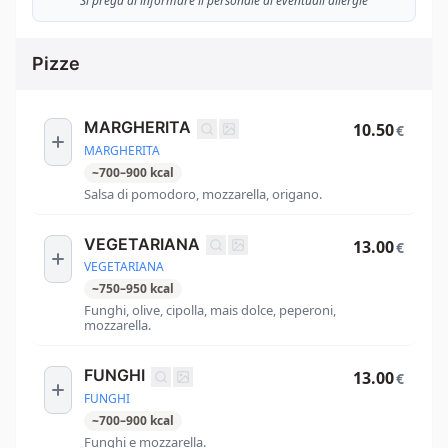
Si prega di informare il personale di eventuali allergie
Pizze
MARGHERITA
10.50
€
MARGHERITA
~
700
–
900
kcal
Salsa di pomodoro, mozzarella, origano.
VEGETARIANA
13.00
€
VEGETARIANA
~
750
–
950
kcal
Funghi, olive, cipolla, mais dolce, peperoni,
mozzarella.
FUNGHI
13.00
€
FUNGHI
~
700
–
900
kcal
Funghi e mozzarella.