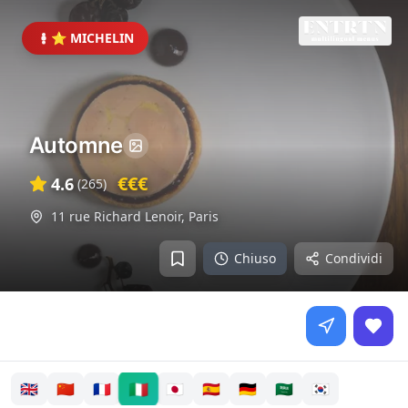
⭐ MICHELIN
Automne
€€€
4.6
(
265
)
11 rue Richard Lenoir
,
Paris
Chiuso
Condividi
🇮🇹
🇬🇧
🇨🇳
🇫🇷
🇯🇵
🇪🇸
🇩🇪
🇸🇦
🇰🇷