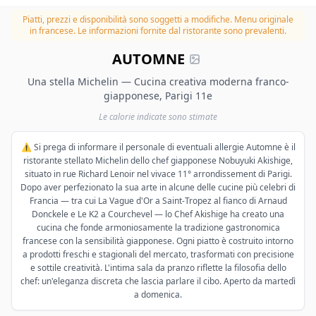
Piatti, prezzi e disponibilità sono soggetti a modifiche.
Menu originale
in francese. Le informazioni fornite dal ristorante sono prevalenti.
AUTOMNE
Una stella Michelin — Cucina creativa moderna franco-
giapponese, Parigi 11e
Le calorie indicate sono stimate
⚠️ Si prega di informare il personale di eventuali allergie Automne è il
ristorante stellato Michelin dello chef giapponese Nobuyuki Akishige,
situato in rue Richard Lenoir nel vivace 11° arrondissement di Parigi.
Dopo aver perfezionato la sua arte in alcune delle cucine più celebri di
Francia — tra cui La Vague d'Or a Saint-Tropez al fianco di Arnaud
Donckele e Le K2 a Courchevel — lo Chef Akishige ha creato una
cucina che fonde armoniosamente la tradizione gastronomica
francese con la sensibilità giapponese. Ogni piatto è costruito intorno
a prodotti freschi e stagionali del mercato, trasformati con precisione
e sottile creatività. L'intima sala da pranzo riflette la filosofia dello
chef: un'eleganza discreta che lascia parlare il cibo. Aperto da martedì
a domenica.