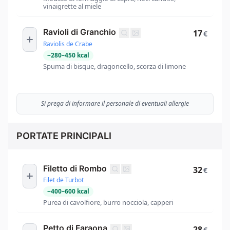
vinaigrette al miele
Ravioli di Granchio
17
€
Raviolis de Crabe
~
280
–
450
kcal
Spuma di bisque, dragoncello, scorza di limone
Si prega di informare il personale di eventuali allergie
PORTATE PRINCIPALI
Filetto di Rombo
32
€
Filet de Turbot
~
400
–
600
kcal
Purea di cavolfiore, burro nocciola, capperi
Petto di Faraona
28
€