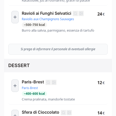
Ratatouille, jus al rosmarino, gratin di patate
Ravioli ai Funghi Selvatici
24
€
Raviolis aux Champignons Sauvages
~
500
–
750
kcal
Burro alla salvia, parmigiano, essenza di tartufo
Si prega di informare il personale di eventuali allergie
DESSERT
Paris-Brest
12
€
Paris-Brest
~
400
–
600
kcal
Crema pralinata, mandorle tostate
Sfera di Cioccolato
14
€