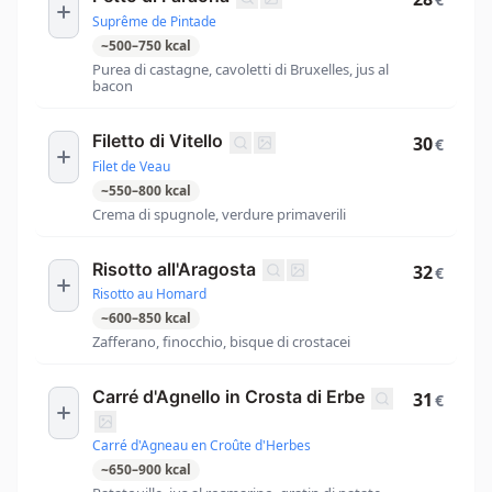
Suprême de Pintade
~
500
–
750
kcal
Purea di castagne, cavoletti di Bruxelles, jus al
bacon
Filetto di Vitello
30
€
Filet de Veau
~
550
–
800
kcal
Crema di spugnole, verdure primaverili
Risotto all'Aragosta
32
€
Risotto au Homard
~
600
–
850
kcal
Zafferano, finocchio, bisque di crostacei
Carré d'Agnello in Crosta di Erbe
31
€
Carré d'Agneau en Croûte d'Herbes
~
650
–
900
kcal