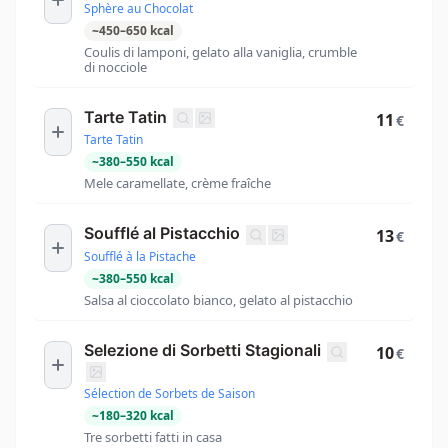
Sphère au Chocolat
~
450
–
650
kcal
Coulis di lamponi, gelato alla vaniglia, crumble
di nocciole
Tarte Tatin
11
€
Tarte Tatin
~
380
–
550
kcal
Mele caramellate, crème fraîche
Soufflé al Pistacchio
13
€
Soufflé à la Pistache
~
380
–
550
kcal
Salsa al cioccolato bianco, gelato al pistacchio
Selezione di Sorbetti Stagionali
10
€
Sélection de Sorbets de Saison
~
180
–
320
kcal
Tre sorbetti fatti in casa