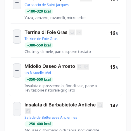
Carpaccio de Saint-Jacques
~
180
–
320
kcal
Yuzu, zenzero, ravanelli, micro erbe
Terrina di Foie Gras
16
€
Terrine de Foie Gras
~
380
–
550
kcal
Chutney di mele, pan di spezie tostato
Midollo Osseo Arrosto
15
€
Os à Moelle Rôti
~
350
–
550
kcal
Insalata di prezzemolo, fior di sale, pane a
lievitazione naturale grigliato
Insalata di Barbabietole Antiche
14
€
Salade de Betteraves Anciennes
~
250
–
400
kcal
Mousse di formaggio di capra, noci candite,