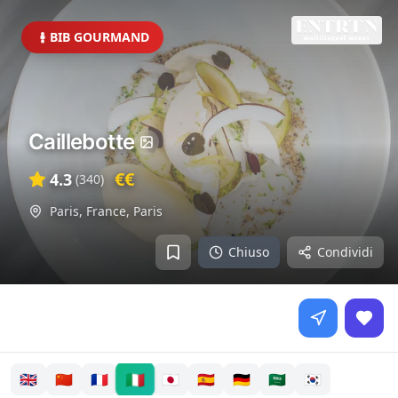
BIB GOURMAND
Caillebotte
€€
4.3
(
340
)
Paris, France
,
Paris
Chiuso
Condividi
🇮🇹
🇬🇧
🇨🇳
🇫🇷
🇯🇵
🇪🇸
🇩🇪
🇸🇦
🇰🇷