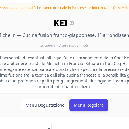
à sono soggetti a modifiche.
Menu originale in francese. Le informazioni fornite dal
KEI
 Michelin — Cucina fusion franco-giapponese, 1° arrondissem
Le calorie indicate sono stimate
l personale di eventuali allergie Kei e il coronamento dello Chef K
se a ottenere tre stelle Michelin in Francia. Situato in Rue Coq Hero
n'elegante estetica bianca e dorata che rispecchia la precisione del
e fusione tra la tecnica dell'alta cucina francese e la sensibilita
ili e un profondo rispetto per gli ingredienti di stagione creano p
sorprendenti quanto deliziosi.
Menu Degustazione
Menu Regolare