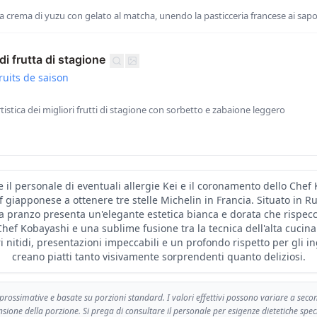
lla crema di yuzu con gelato al matcha, unendo la pasticceria francese ai sap
i frutta di stagione
ruits de saison
istica dei migliori frutti di stagione con sorbetto e zabaione leggero
 il personale di eventuali allergie Kei e il coronamento dello Chef
f giapponese a ottenere tre stelle Michelin in Francia. Situato in R
da pranzo presenta un'elegante estetica bianca e dorata che rispecc
Chef Kobayashi e una sublime fusione tra la tecnica dell'alta cucina 
nitidi, presentazioni impeccabili e un profondo rispetto per gli in
creano piatti tanto visivamente sorprendenti quanto deliziosi.
pprossimative e basate su porzioni standard. I valori effettivi possono variare a seco
sione della porzione. Si prega di consultare il personale per esigenze dietetiche speci