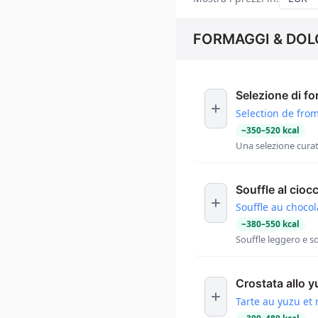
FORMAGGI & DOL
Selezione di fo
Selection de fro
~
350
–
520
kcal
Una selezione curat
Souffle al cioc
Souffle au choco
~
380
–
550
kcal
Souffle leggero e s
Crostata allo 
Tarte au yuzu et