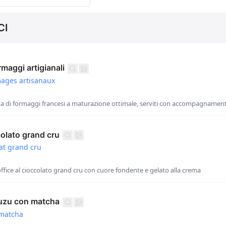
CI
rmaggi artigianali
mages artisanaux
a di formaggi francesi a maturazione ottimale, serviti con accompagnament
colato grand cru
lat grand cru
office al cioccolato grand cru con cuore fondente e gelato alla crema
yuzu con matcha
 matcha