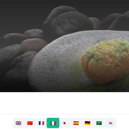
🇮🇹
🇬🇧
🇨🇳
🇫🇷
🇯🇵
🇪🇸
🇩🇪
🇸🇦
🇰🇷