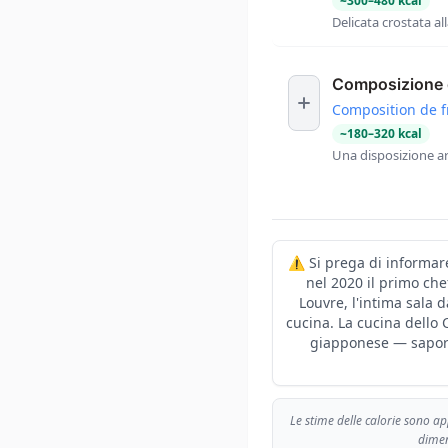
~
300
–
480
kcal
Delicata crostata a
Composizione d
Composition de f
~
180
–
320
kcal
Una disposizione art
⚠️ Si prega di informare
nel 2020 il primo che
Louvre, l'intima sala 
cucina. La cucina dello 
giapponese — sapori 
Le stime delle calorie sono a
dimen