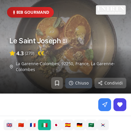
BIB GOURMAND
Le Saint Joseph
€€
4.3
(
270
)
La Garenne-Colombes, 92250, France
,
La Garenne-
Colombes
Chiuso
Condividi
🇮🇹
🇬🇧
🇨🇳
🇫🇷
🇯🇵
🇪🇸
🇩🇪
🇸🇦
🇰🇷