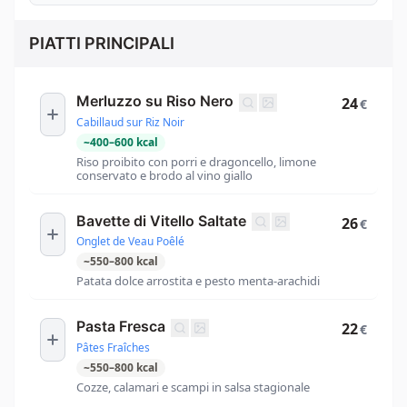
PIATTI PRINCIPALI
Merluzzo su Riso Nero
24
€
Cabillaud sur Riz Noir
~
400
–
600
kcal
Riso proibito con porri e dragoncello, limone
conservato e brodo al vino giallo
Bavette di Vitello Saltate
26
€
Onglet de Veau Poêlé
~
550
–
800
kcal
Patata dolce arrostita e pesto menta-arachidi
Pasta Fresca
22
€
Pâtes Fraîches
~
550
–
800
kcal
Cozze, calamari e scampi in salsa stagionale