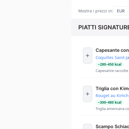
Mostra i prezzi in
:
PIATTI SIGNATUR
Capesante con
Coquilles Saint-
~
280
–
450
kcal
Capesante raccolte
Triglia con Kim
Rouget au Kimch
~
300
–
480
kcal
Triglia americana c
Scampo Schiac