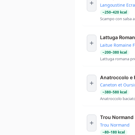
Langoustine Ecr
~
250
–
420
kcal
Scampo con salsa al
Lattuga Roman
Laitue Romaine 
~
200
–
380
kcal
Lattuga romana prep
Anatroccolo e 
Caneton et Oursi
~
380
–
580
kcal
Anatroccolo baciato
Trou Normand
Trou Normand
~
80
–
180
kcal