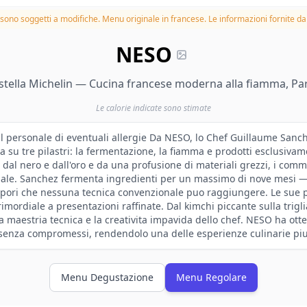
à sono soggetti a modifiche.
Menu originale in francese. Le informazioni fornite dal
NESO
stella Michelin — Cucina francese moderna alla fiamma, Par
Le calorie indicate sono stimate
il personale di eventuali allergie Da NESO, lo Chef Guillaume Sanch
ta su tre pilastri: la fermentazione, la fiamma e prodotti esclusivam
dal nero e dall'oro e da una profusione di materiali grezzi, i co
nale. Sanchez fermenta ingredienti per un massimo di nove mesi —
pori che nessuna tecnica convenzionale puo raggiungere. Le sue 
mordiale a presentazioni raffinate. Dal kimchi piccante sulla trigli
la maestria tecnica e la creativita impavida dello chef. NESO ha ott
senza compromessi, rendendolo una delle esperienze culinarie piu d
Menu Degustazione
Menu Regolare