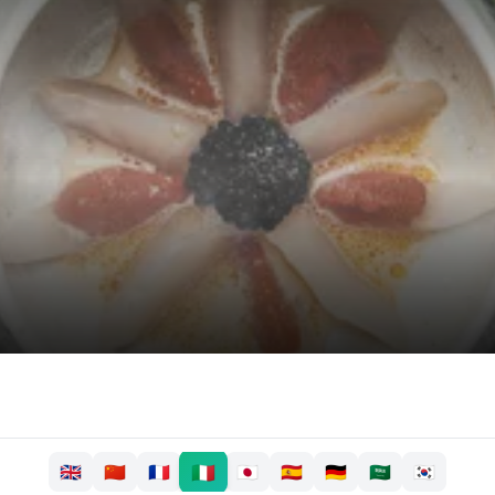
🇮🇹
🇬🇧
🇨🇳
🇫🇷
🇯🇵
🇪🇸
🇩🇪
🇸🇦
🇰🇷