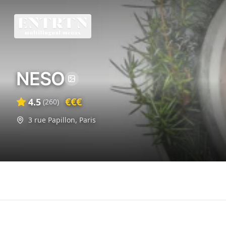
NESO
€€€
4.5
(
260
)
3 rue Papillon
,
Paris