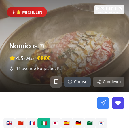
⭐ MICHELIN
Nomicos
€€€€
4.5
(
342
)
16 avenue Bugeaud
,
Paris
Chiuso
Condividi
🇮🇹
🇬🇧
🇨🇳
🇫🇷
🇯🇵
🇪🇸
🇩🇪
🇸🇦
🇰🇷