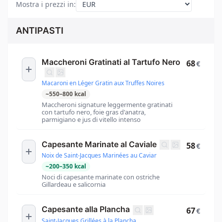
Mostra i prezzi in
:
ANTIPASTI
Maccheroni Gratinati al Tartufo Nero
68
€
Macaroni en Léger Gratin aux Truffes Noires
~
550
–
800
kcal
Maccheroni signature leggermente gratinati
con tartufo nero, foie gras d'anatra,
parmigiano e jus di vitello intenso
Capesante Marinate al Caviale
58
€
Noix de Saint-Jacques Marinées au Caviar
~
200
–
350
kcal
Noci di capesante marinate con ostriche
Gillardeau e salicornia
Capesante alla Plancha
67
€
Saint-Jacques Grillées à la Plancha