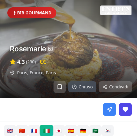
BIB GOURMAND
Rosemarie
€€
4.3
(
290
)
Paris, France
,
Paris
Chiuso
Condividi
🇮🇹
🇬🇧
🇨🇳
🇫🇷
🇯🇵
🇪🇸
🇩🇪
🇸🇦
🇰🇷