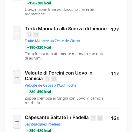
~
150
–
280
kcal
Uova ripiene francesi classiche con erbe
aromatiche
Trota Marinata alla Scorza di Limone
12
€
Truite Marinée au Zeste de Citron
~
180
–
320
kcal
Trota fresca delicatamente marinata con note
di agrumi
Velouté di Porcini con Uovo in
11
€
Camicia
Velouté de Cèpes à l'Œuf Poché
~
280
–
450
kcal
Zuppa cremosa ai funghi con uovo in camicia
morbido
Capesante Saltate in Padella
16
€
Saint-Jacques Poêlées
~
250
–
420
kcal