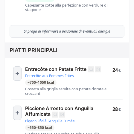
Capesante cotte alla perfezione con verdure di
stagione
Si prega di informare il personale di eventuali allergie
PIATTI PRINCIPALI
Entrecôte con Patate Fritte
24
€
Entrecôte aux Pommes Frites
~
700
–
1050
kcal
Costata alla griglia servita con patate dorate e
croccanti
Piccione Arrosto con Anguilla
28
€
Affumicata
Pigeon Rôti à l'Anguille Fumée
~
550
–
850
kcal
Piccione tenero con salsa salmis e anguilla