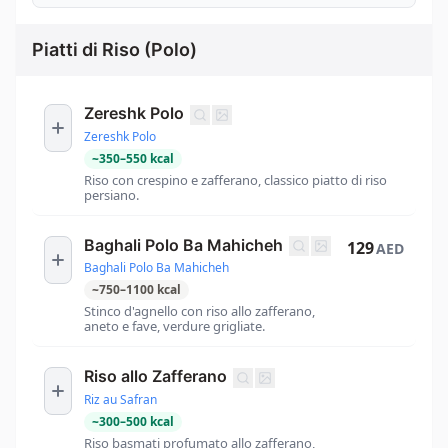
Piatti di Riso (Polo)
Zereshk Polo
Zereshk Polo
~
350
–
550
kcal
Riso con crespino e zafferano, classico piatto di riso
persiano.
Baghali Polo Ba Mahicheh
129
AED
Baghali Polo Ba Mahicheh
~
750
–
1100
kcal
Stinco d'agnello con riso allo zafferano,
aneto e fave, verdure grigliate.
Riso allo Zafferano
Riz au Safran
~
300
–
500
kcal
Riso basmati profumato allo zafferano,