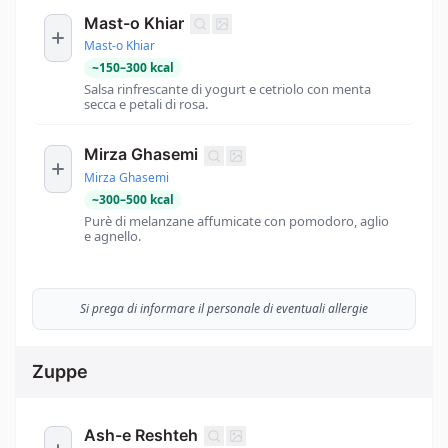
Mast-o Khiar
Mast-o Khiar
~
150
–
300
kcal
Salsa rinfrescante di yogurt e cetriolo con menta
secca e petali di rosa.
Mirza Ghasemi
Mirza Ghasemi
~
300
–
500
kcal
Purè di melanzane affumicate con pomodoro, aglio
e agnello.
Si prega di informare il personale di eventuali allergie
Zuppe
Ash-e Reshteh