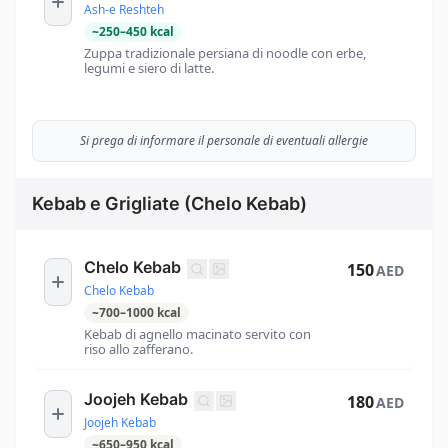
Ash-e Reshteh
~
250
–
450
kcal
Zuppa tradizionale persiana di noodle con erbe,
legumi e siero di latte.
Si prega di informare il personale di eventuali allergie
Kebab e Grigliate (Chelo Kebab)
Chelo Kebab
150
AED
Chelo Kebab
~
700
–
1000
kcal
Kebab di agnello macinato servito con
riso allo zafferano.
Joojeh Kebab
180
AED
Joojeh Kebab
~
650
–
950
kcal