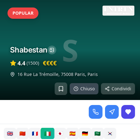
POPULAR
S
Shabestan
€€€€
4.4
(
1500
)
16 Rue La Trémoille, 75008 Paris
,
Paris
Chiuso
Condividi
🇮🇹
🇬🇧
🇨🇳
🇫🇷
🇯🇵
🇪🇸
🇩🇪
🇸🇦
🇰🇷