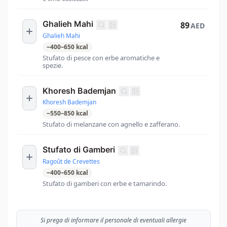
Ghalieh Mahi
89
AED
Ghalieh Mahi
~
400
–
650
kcal
Stufato di pesce con erbe aromatiche e
spezie.
Khoresh Bademjan
Khoresh Bademjan
~
550
–
850
kcal
Stufato di melanzane con agnello e zafferano.
Stufato di Gamberi
Ragoût de Crevettes
~
400
–
650
kcal
Stufato di gamberi con erbe e tamarindo.
Si prega di informare il personale di eventuali allergie