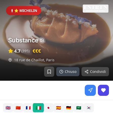
⭐ MICHELIN
Substance
€€€
4.7
(
395
)
18 rue de Chaillot
,
Paris
Chiuso
Condividi
🇮🇹
🇬🇧
🇨🇳
🇫🇷
🇯🇵
🇪🇸
🇩🇪
🇸🇦
🇰🇷