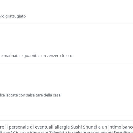
ero grattugiato
e marinata e guarnita con zenzero fresco
ce laccata con salsa tare della casa
re il personale di eventuali allergie Sushi Shunei e un intimo banco
i chef Chizuko Kimura e Takeshi Morooka portano avanti l'eredita 