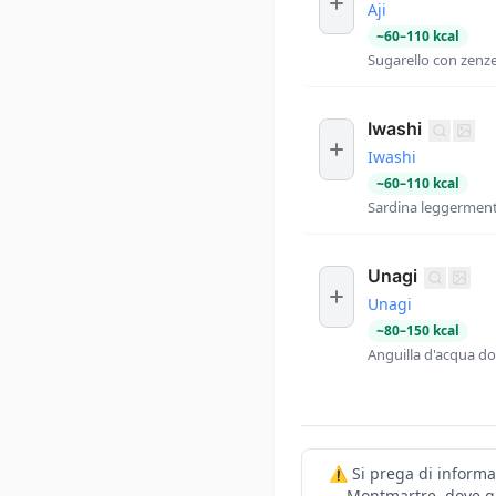
Aji
~
60
–
110
kcal
Sugarello con zenz
Iwashi
Iwashi
~
60
–
110
kcal
Sardina leggerment
Unagi
Unagi
~
80
–
150
kcal
Anguilla d'acqua dol
⚠️ Si prega di informa
Montmartre, dove gl