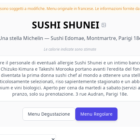
à sono soggetti a modifiche.
Menu originale in francese. Le informazioni fornite dal
SUSHI SHUNEI
Una stella Michelin — Sushi Edomae, Montmartre, Parigi 18
Le calorie indicate sono stimate
re il personale di eventuali allergie Sushi Shunei e un intimo banco
 Chizuko Kimura e Takeshi Morooka portano avanti l'eredita del fo
diventata la prima donna sushi chef al mondo a ottenere una stell
icolosamente selezionati, riso sapientemente stagionato e un ab
ium e vini biologici. Aperto per cena da martedi a sabato (servizi a
pranzo, solo su prenotazione. 3 rue Audran, Parigi 18e.
Menu Degustazione
Menu Regolare