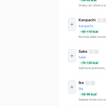
~
50
–
90
kcal
Orata con shiso e sa
Kanpachi
Kanpachi
~
60
–
110
kcal
Ricciola dalla consi
Sake
Sake
~
70
–
130
kcal
Salmone premium, 
Ika
Ika
~
50
–
90
kcal
Seppia incisa con un