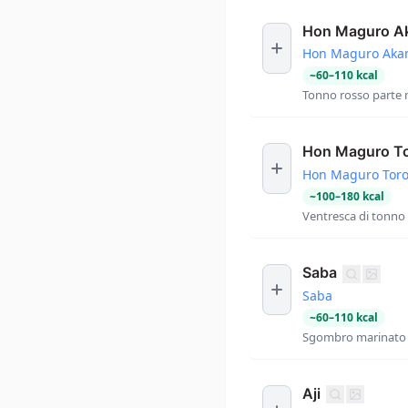
Hon Maguro A
Hon Maguro Aka
~
60
–
110
kcal
Tonno rosso parte 
Hon Maguro T
Hon Maguro Tor
~
100
–
180
kcal
Ventresca di tonno 
Saba
Saba
~
60
–
110
kcal
Sgombro marinato c
Aji