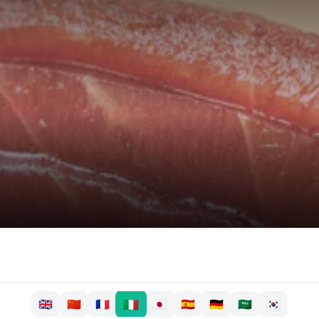
🇮🇹
🇬🇧
🇨🇳
🇫🇷
🇯🇵
🇪🇸
🇩🇪
🇸🇦
🇰🇷