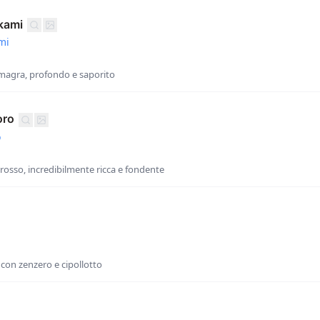
kami
mi
magra, profondo e saporito
oro
o
rosso, incredibilmente ricca e fondente
on zenzero e cipollotto