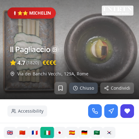
⭐⭐ MICHELIN
Il Pagliaccio
€€€€
4.7
(
1820
)
Via dei Banchi Vecchi, 129A
,
Rome
Chiuso
Condividi
Accessibility
🇮🇹
🇬🇧
🇨🇳
🇫🇷
🇯🇵
🇪🇸
🇩🇪
🇸🇦
🇰🇷