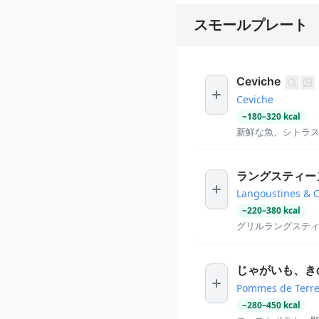
スモールプレート
Ceviche
Ceviche
~
180
–
320
kcal
新鮮な魚、シトラ
ラングスティーヌ
Langoustines & 
~
220
–
380
kcal
グリルラングステ
じゃがいも、きの
Pommes de Terre
~
280
–
450
kcal