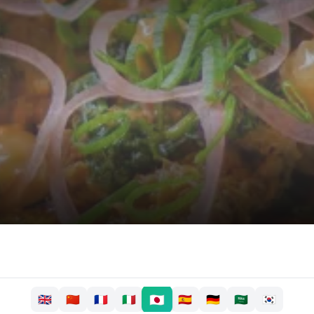
🇯🇵
🇬🇧
🇨🇳
🇫🇷
🇮🇹
🇪🇸
🇩🇪
🇸🇦
🇰🇷