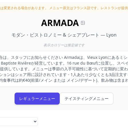
況は変更される場合があります。
メニュー原文はフランス語です。レストランが提供
ARMADA
モダン・ビストロノミー & シェアプレート — Lyon
表示カロリーは推定値です
合は、スタッフにお知らせください Armadaは、Vieux Lyonにある
elとBaptiste Rivièreが経営しています。16 rue du Bœufに位
提供しています。メニューは季節の入手可能性に基づいて定期的に変わ
ョンはシェア用に設計されています - 1人あたり少なくとも3品注文
均食事代は約€40(前菜/メイン または メイン/デザート)、飲み物は含ま
レギュラーメニュー
テイスティングメニュー