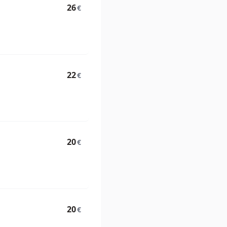
26
€
22
€
20
€
20
€