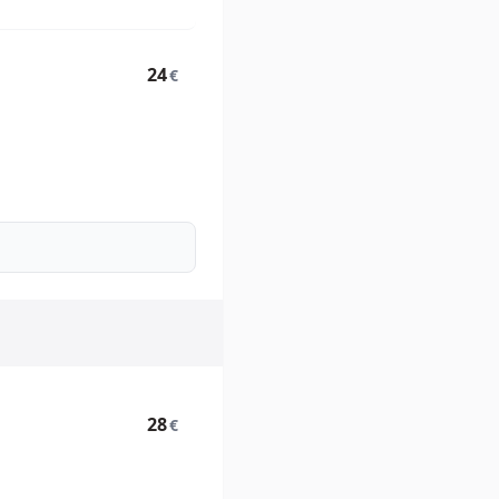
24
€
28
€