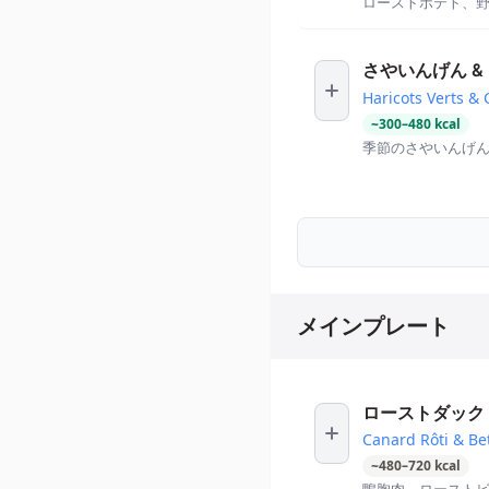
ローストポテト、
さやいんげん &
Haricots Verts & C
~
300
–
480
kcal
季節のさやいんげ
メインプレート
ローストダック 
Canard Rôti & Be
~
480
–
720
kcal