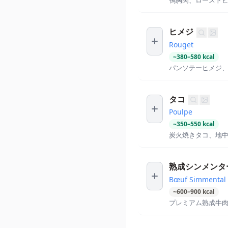
鴨胸肉、ロースト
ヒメジ
Rouget
~
380
–
580
kcal
パンソテーヒメジ
タコ
Poulpe
~
350
–
550
kcal
炭火焼きタコ、地
熟成シンメンタ
Bœuf Simmental
~
600
–
900
kcal
プレミアム熟成牛