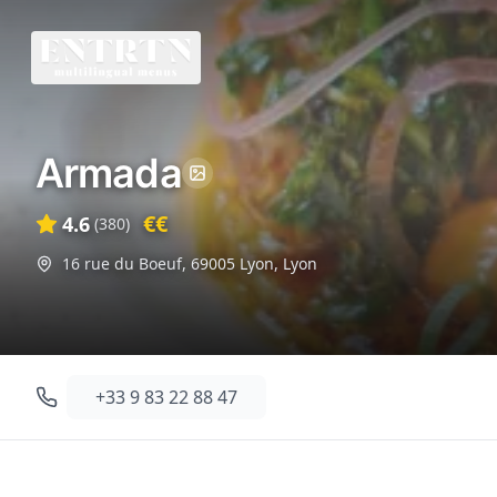
Armada
€€
4.6
(
380
)
16 rue du Boeuf, 69005 Lyon
,
Lyon
+33 9 83 22 88 47