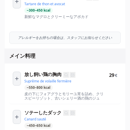
Tartare de thon et avocat
~
300
–
450
kcal
新鮮なマグロとクリーミーなアボカド
アレルギーをお持ちの場合は、スタッフにお知らせください
メイン料理
放し飼い鶏の胸肉
29
€
Suprême de volaille fermière
~
550
–
800
kcal
皮の下にフォアグラとモリーユ茸を詰め、クリ
スピーリゾット、古いシェリー酒の鶏のジュ
ソテーしたダック
Canard sauté
~
450
–
650
kcal