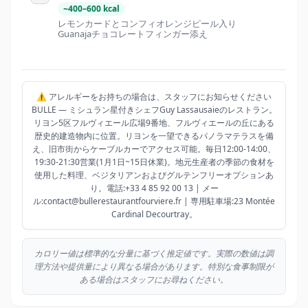
~
400
–
600
kcal
レモンカードとコンフィオレンジピール入り
Guanajaチョコレートフィンガー添え
⚠️ アレルギーをお持ちの場合は、スタッフにお知らせください
BULLE — ミシュラン星付きシェフGuy Lassausaieのレストラン。
リヨン5区フルヴィエール広場9番地、フルヴィエールの丘にある
歴史的建造物内に位置。リヨンを一望できるパノラマテラスを備
え、旧市街からケーブルカーでアクセス可能。毎日12:00-14:00、
19:30-21:30営業(1月1日~15日休業)。地元生産者の季節の食材を
使用した料理、ベジタリアンおよびグルテンフリーオプションあ
り。電話:+33 4 85 92 00 13 | メー
ル:contact@bullerestaurantfourviere.fr | 専用駐車場:23 Montée
Cardinal Decourtray。
カロリー値は標準的な分量に基づく推定値です。実際の数値は調
理方法や提供量により異なる場合があります。特別な食事制限が
ある場合はスタッフにお尋ねください。