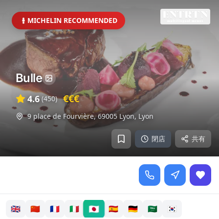
MICHELIN RECOMMENDED
Bulle
€€€
4.6
(
450
)
9 place de Fourvière, 69005 Lyon
,
Lyon
閉店
共有
🇯🇵
🇬🇧
🇨🇳
🇫🇷
🇮🇹
🇪🇸
🇩🇪
🇸🇦
🇰🇷