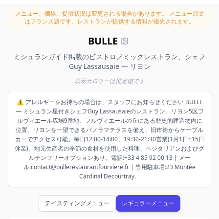
メニュー、価格、提供状況は変更される場合があります。
メニュー原文
はフランス語です。レストランが提供する情報が優先されます。
BULLE
ミシュランガイド掲載のビストロノミックレストラン、シェフ
Guy Lassausaie — リヨン
表示カロリーは推定値です
⚠️ アレルギーをお持ちの場合は、スタッフにお知らせください BULLE
— ミシュラン星付きシェフGuy Lassausaieのレストラン。リヨン5区フ
ルヴィエール広場9番地、フルヴィエールの丘にある歴史的建造物内に
位置。リヨンを一望できるパノラマテラスを備え、旧市街からケーブル
カーでアクセス可能。毎日12:00-14:00、19:30-21:30営業(1月1日~15日
休業)。地元生産者の季節の食材を使用した料理、ベジタリアンおよびグ
ルテンフリーオプションあり。電話:+33 4 85 92 00 13 | メー
ル:contact@bullerestaurantfourviere.fr | 専用駐車場:23 Montée
Cardinal Decourtray。
テイスティングメニュー
レギュラーメニュー