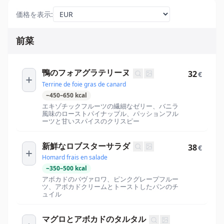
価格を表示
:
前菜
鴨のフォアグラテリーヌ
32
€
Terrine de foie gras de canard
~
450
–
650
kcal
エキゾチックフルーツの繊細なゼリー、バニラ
風味のローストパイナップル、パッションフル
ーツと甘いスパイスのクリスピー
新鮮なロブスターサラダ
38
€
Homard frais en salade
~
350
–
500
kcal
アボカドのバヴァロワ、ピンクグレープフルー
ツ、アボカドクリームとトーストしたパンのチ
ュイル
マグロとアボカドのタルタル