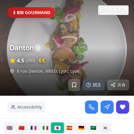
BIB GOURMAND
Danton
€€
4.5
(
290
)
8 rue Danton, 69003 Lyon
,
Lyon
閉店
共有
Accessibility
🇯🇵
🇬🇧
🇨🇳
🇫🇷
🇮🇹
🇪🇸
🇩🇪
🇸🇦
🇰🇷