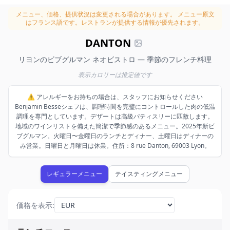
メニュー、価格、提供状況は変更される場合があります。
メニュー原文
はフランス語です。レストランが提供する情報が優先されます。
DANTON
リヨンのビブグルマン ネオビストロ — 季節のフレンチ料理
表示カロリーは推定値です
⚠️ アレルギーをお持ちの場合は、スタッフにお知らせください
Benjamin Besseシェフは、調理時間を完璧にコントロールした肉の低温
調理を専門としています。デザートは高級パティスリーに匹敵します。
地域のワインリストを備えた簡潔で季節感のあるメニュー。2025年新ビ
ブグルマン。火曜日〜金曜日のランチとディナー、土曜日はディナーの
み営業。日曜日と月曜日は休業。住所：8 rue Danton, 69003 Lyon。
レギュラーメニュー
テイスティングメニュー
価格を表示
: