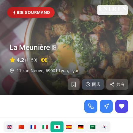
BIB GOURMAND
La Meunière
€€
4.2
(
1150
)
11 rue Neuve, 69001 Lyon
,
Lyon
閉店
共有
🇯🇵
🇬🇧
🇨🇳
🇫🇷
🇮🇹
🇪🇸
🇩🇪
🇸🇦
🇰🇷