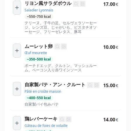
リヨン風サラダボウル
17.00
€
Saladier Lyonnais
~
550
–
750
kcal
テリーヌ、子牛の足、セルヴェラソーセー
ジ、レンズ豆、じゃがいも、ピスタチオソ
ーセージ、フリーゼレタス、豚耳
ムーレット卵
10.00
€
Œuf meurette
~
350
–
500
kcal
ポーチドエッグ、クルトン、マッシュルー
ム、ベーコン入り赤ワインソース
自家製パテ・アン・クルート
15.00
€
Pâté en croûte maison
~
400
–
550
kcal
自家製パイ包みパテ
鶏レバーケーキ
14.00
€
Gâteau de foies de volaille