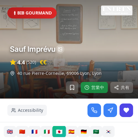
BIB GOURMAND
Sauf Imprévu
€€
4.4
(
520
)
40 rue Pierre-Corneille, 69006 Lyon
,
Lyon
営業中
共有
Accessibility
🇯🇵
🇬🇧
🇨🇳
🇫🇷
🇮🇹
🇪🇸
🇩🇪
🇸🇦
🇰🇷