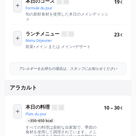
本日のコース
19
€
Formule du Jour
旬の新鮮食材を使用した本日のメインディッシ
ュ
ランチメニュー
23
€
Menu Déjeuner
前菜+メイン または メイン+デザート
アレルギーをお持ちの場合は、スタッフにお知らせください
アラカルト
本日の料理
10 – 30
€
Plats du jour
~
350
–
650
kcal
すべての料理は新鮮な自家製で、季節の
食材を使用して調理されています。メニ