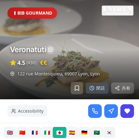
BIB GOURMAND
Veronatuti
€€
4.5
(
430
)
122 rue Montesquieu, 69007 Lyon
,
Lyon
閉店
共有
Accessibility
🇯🇵
🇬🇧
🇨🇳
🇫🇷
🇮🇹
🇪🇸
🇩🇪
🇸🇦
🇰🇷