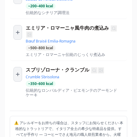
~
200
–
400
kcal
伝統的なシチリア調理法
エミリア・ロマーニャ風牛肉の煮込み
Bœuf Braisé Emilia-Romagna
~
500
–
800
kcal
エミリア・ロマーニャ伝統のじっくり煮込み
スブリゾローナ・クランブル
Crumble Sbrisolona
~
350
–
600
kcal
伝統的なロンバルディア・ピエモンテのアーモンド
ケーキ
⚠️ アレルギーをお持ちの場合は、スタッフにお知らせください 本
格的なトラットリアで、イタリア全土の希少な特産品を提供。す
べてが手作り — コーヒーでさえ地元の職人焙煎業者から。火曜