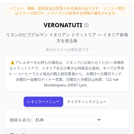
メニュー、価格、提供状況は変更される場合があります。
メニュー原文
はフランス語です。レストランが提供する情報が優先されます。
VERONATUTI
リヨンのビブグルマン イタリアン トラットリア — イタリア各地
方を巡る旅
表示カロリーは推定値です
⚠️ アレルギーをお持ちの場合は、スタッフにお知らせください 本格的
なトラットリアで、イタリア全土の希少な特産品を提供。すべてが手作
り — コーヒーでさえ地元の職人焙煎業者から。火曜日〜土曜日ランチ、
水曜日〜金曜日ディナー営業。日曜日と月曜日は休業。122 rue
Montesquieu, 69007 Lyon。
レギュラーメニュー
テイスティングメニュー
価格を表示
: