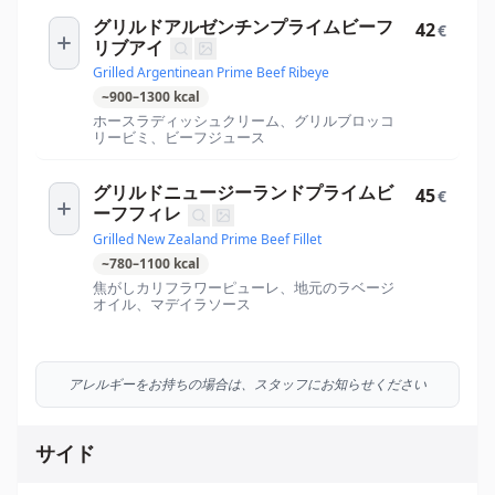
グリルドアルゼンチンプライムビーフ
42
€
リブアイ
Grilled Argentinean Prime Beef Ribeye
~
900
–
1300
kcal
ホースラディッシュクリーム、グリルブロッコ
リービミ、ビーフジュース
グリルドニュージーランドプライムビ
45
€
ーフフィレ
Grilled New Zealand Prime Beef Fillet
~
780
–
1100
kcal
焦がしカリフラワーピューレ、地元のラベージ
オイル、マデイラソース
アレルギーをお持ちの場合は、スタッフにお知らせください
サイド