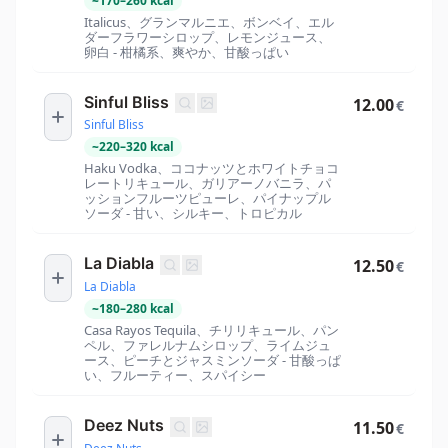
~
170
–
260
kcal
Italicus、グランマルニエ、ボンベイ、エル
ダーフラワーシロップ、レモンジュース、
卵白 - 柑橘系、爽やか、甘酸っぱい
Sinful Bliss
12.00
€
Sinful Bliss
~
220
–
320
kcal
Haku Vodka、ココナッツとホワイトチョコ
レートリキュール、ガリアーノバニラ、パ
ッションフルーツピューレ、パイナップル
ソーダ - 甘い、シルキー、トロピカル
La Diabla
12.50
€
La Diabla
~
180
–
280
kcal
Casa Rayos Tequila、チリリキュール、パン
ペル、ファレルナムシロップ、ライムジュ
ース、ピーチとジャスミンソーダ - 甘酸っぱ
い、フルーティー、スパイシー
Deez Nuts
11.50
€