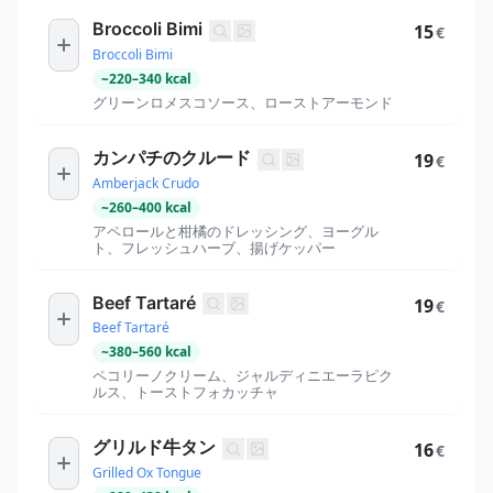
Broccoli Bimi
15
€
Broccoli Bimi
~
220
–
340
kcal
グリーンロメスコソース、ローストアーモンド
カンパチのクルード
19
€
Amberjack Crudo
~
260
–
400
kcal
アペロールと柑橘のドレッシング、ヨーグル
ト、フレッシュハーブ、揚げケッパー
Beef Tartaré
19
€
Beef Tartaré
~
380
–
560
kcal
ペコリーノクリーム、ジャルディニエーラピク
ルス、トーストフォカッチャ
グリルド牛タン
16
€
Grilled Ox Tongue