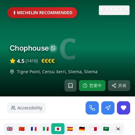
MICHELIN RECOMMENDED
C
Chophouse
€€€€
4.5
(
1410
)
Tigne Point, Censu Xerri, Sliema
,
Sliema
営業中
共有
Accessibility
🇯🇵
🇬🇧
🇨🇳
🇫🇷
🇮🇹
🇪🇸
🇩🇪
🇲🇹
🇸🇦
🇰🇷