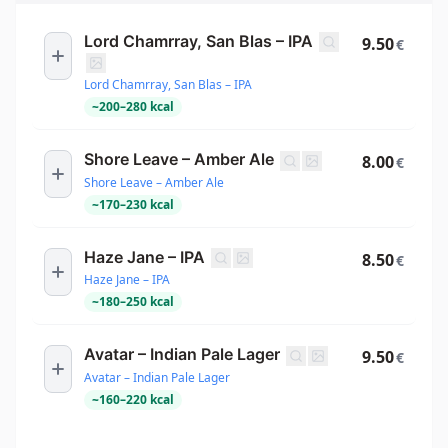
Lord Chamrray, San Blas – IPA
9.50
€
Lord Chamrray, San Blas – IPA
~
200
–
280
kcal
Shore Leave – Amber Ale
8.00
€
Shore Leave – Amber Ale
~
170
–
230
kcal
Haze Jane – IPA
8.50
€
Haze Jane – IPA
~
180
–
250
kcal
Avatar – Indian Pale Lager
9.50
€
Avatar – Indian Pale Lager
~
160
–
220
kcal