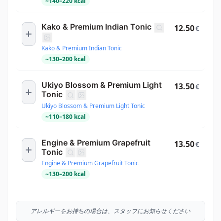
~
140
–
220
kcal
Kako & Premium Indian Tonic
12.50
€
Kako & Premium Indian Tonic
~
130
–
200
kcal
Ukiyo Blossom & Premium Light
13.50
€
Tonic
Ukiyo Blossom & Premium Light Tonic
~
110
–
180
kcal
Engine & Premium Grapefruit
13.50
€
Tonic
Engine & Premium Grapefruit Tonic
~
130
–
200
kcal
アレルギーをお持ちの場合は、スタッフにお知らせください