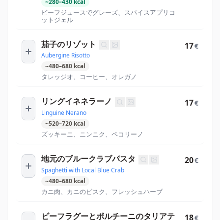
~
280
–
430
kcal
ビーフジュースでグレーズ、スパイスアプリコ
ットジェル
茄子のリゾット
17
€
Aubergine Risotto
~
480
–
680
kcal
タレッジオ、コーヒー、オレガノ
リングイネネラーノ
17
€
Linguine Nerano
~
520
–
720
kcal
ズッキーニ、ニンニク、ペコリーノ
地元のブルークラブパスタ
20
€
Spaghetti with Local Blue Crab
~
480
–
680
kcal
カニ肉、カニのビスク、フレッシュハーブ
ビーフラグーとポルチーニのタリアテ
18
€