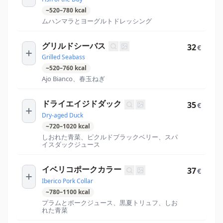
~
520
–
780
kcal
ムハンマラとヨーグルトドレッシング
グリルドシーバス
32
€
Grilled Seabass
~
520
–
760
kcal
Ajo Bianco、春玉ねぎ
ドライエイジドダック
35
€
Dry-aged Duck
~
720
–
1020
kcal
しおれた青菜、ピクルドブラックベリー、スパ
イスダックジュース
イベリコポークカラー
37
€
Iberico Pork Collar
~
780
–
1100
kcal
プラムとポークジュース、黒夏トリュフ、しお
れた青菜