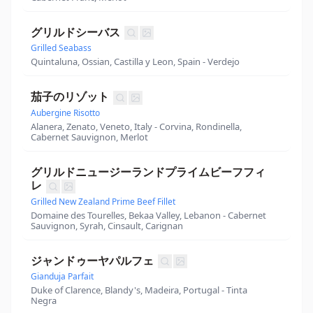
グリルドシーバス
Grilled Seabass
Quintaluna, Ossian, Castilla y Leon, Spain - Verdejo
茄子のリゾット
Aubergine Risotto
Alanera, Zenato, Veneto, Italy - Corvina, Rondinella,
Cabernet Sauvignon, Merlot
グリルドニュージーランドプライムビーフフィ
レ
Grilled New Zealand Prime Beef Fillet
Domaine des Tourelles, Bekaa Valley, Lebanon - Cabernet
Sauvignon, Syrah, Cinsault, Carignan
ジャンドゥーヤパルフェ
Gianduja Parfait
Duke of Clarence, Blandy's, Madeira, Portugal - Tinta
Negra