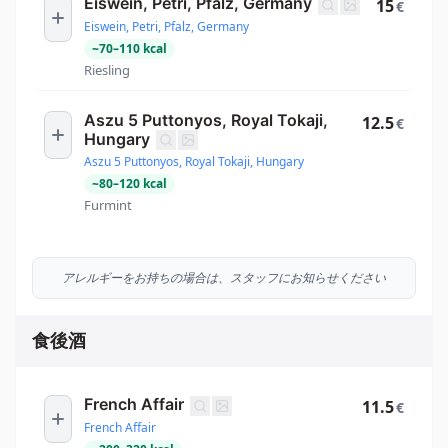
Eiswein, Petri, Pfalz, Germany
15
€
Eiswein, Petri, Pfalz, Germany
~
70
–
110
kcal
Riesling
Aszu 5 Puttonyos, Royal Tokaji,
12.5
€
Hungary
Aszu 5 Puttonyos, Royal Tokaji, Hungary
~
80
–
120
kcal
Furmint
アレルギーをお持ちの場合は、スタッフにお知らせください
食後酒
French Affair
11.5
€
French Affair