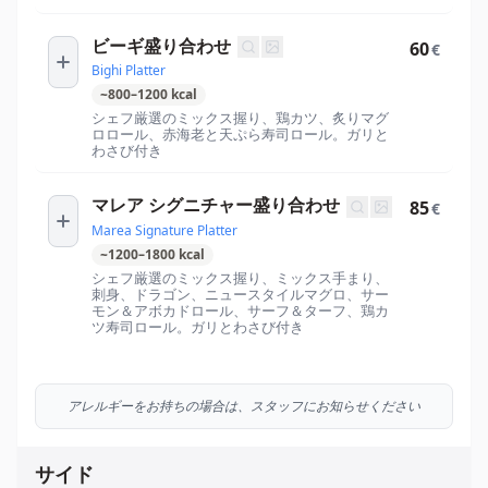
ビーギ盛り合わせ
60
€
Bighi Platter
~
800
–
1200
kcal
シェフ厳選のミックス握り、鶏カツ、炙りマグ
ロロール、赤海老と天ぷら寿司ロール。ガリと
わさび付き
マレア シグニチャー盛り合わせ
85
€
Marea Signature Platter
~
1200
–
1800
kcal
シェフ厳選のミックス握り、ミックス手まり、
刺身、ドラゴン、ニュースタイルマグロ、サー
モン＆アボカドロール、サーフ＆ターフ、鶏カ
ツ寿司ロール。ガリとわさび付き
アレルギーをお持ちの場合は、スタッフにお知らせください
サイド