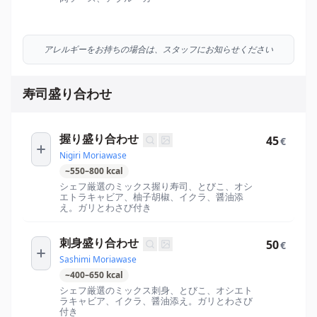
アレルギーをお持ちの場合は、スタッフにお知らせください
寿司盛り合わせ
握り盛り合わせ
45
€
Nigiri Moriawase
~
550
–
800
kcal
シェフ厳選のミックス握り寿司、とびこ、オシ
エトラキャビア、柚子胡椒、イクラ、醤油添
え。ガリとわさび付き
刺身盛り合わせ
50
€
Sashimi Moriawase
~
400
–
650
kcal
シェフ厳選のミックス刺身、とびこ、オシエト
ラキャビア、イクラ、醤油添え。ガリとわさび
付き