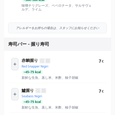
味噌チリグレーズ、ペペロナータ、サルサヴェ
ルデ、ライム
アレルギーをお持ちの場合は、スタッフにお知らせください
寿司バー - 握り寿司
赤鯛握り
7
€
Red Snapper Nigiri
~
45
–
75
kcal
新鮮な生魚、蒸し米、米酢、柚子胡椒
鱸握り
7
€
Seabass Nigiri
~
45
–
75
kcal
新鮮な生魚、蒸し米、米酢、柚子胡椒