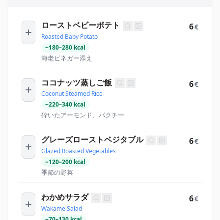
ローストベビーポテト
6
€
Roasted Baby Potato
~
180
–
280
kcal
海老ビネガー添え
ココナッツ蒸しご飯
6
€
Coconut Steamed Rice
~
220
–
340
kcal
砕いたアーモンド、パクチー
グレーズローストベジタブル
6
€
Glazed Roasted Vegetables
~
120
–
200
kcal
季節の野菜
わかめサラダ
6
€
Wakame Salad
~
70
–
130
kcal