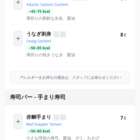
Atlantic Salmon Sashimi
~
45
–
75
kcal
薄切りの新鮮な生魚、醤油
うなぎ刺身
8
€
Unagi Sashimi
~
50
–
85
kcal
薄切りの焼きうなぎ、醤油
アレルギーをお持ちの場合は、スタッフにお知らせください
寿司バー - 手まり寿司
赤鯛手まり
7
€
Red Snapper Temari
~
50
–
80
kcal
小さな球状の寿司、醤油、ガリ、わさび