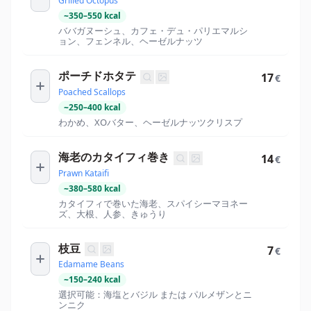
Grilled Octopus
~
350
–
550
kcal
ババガヌーシュ、カフェ・デュ・パリエマルシ
ョン、フェンネル、ヘーゼルナッツ
ポーチドホタテ
17
€
Poached Scallops
~
250
–
400
kcal
わかめ、XOバター、ヘーゼルナッツクリスプ
海老のカタイフィ巻き
14
€
Prawn Kataifi
~
380
–
580
kcal
カタイフィで巻いた海老、スパイシーマヨネー
ズ、大根、人参、きゅうり
枝豆
7
€
Edamame Beans
~
150
–
240
kcal
選択可能：海塩とバジル または パルメザンとニ
ンニク