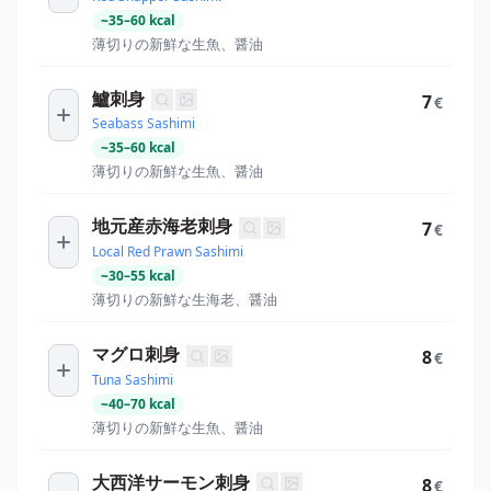
~
35
–
60
kcal
薄切りの新鮮な生魚、醤油
鱸刺身
7
€
Seabass Sashimi
~
35
–
60
kcal
薄切りの新鮮な生魚、醤油
地元産赤海老刺身
7
€
Local Red Prawn Sashimi
~
30
–
55
kcal
薄切りの新鮮な生海老、醤油
マグロ刺身
8
€
Tuna Sashimi
~
40
–
70
kcal
薄切りの新鮮な生魚、醤油
大西洋サーモン刺身
8
€