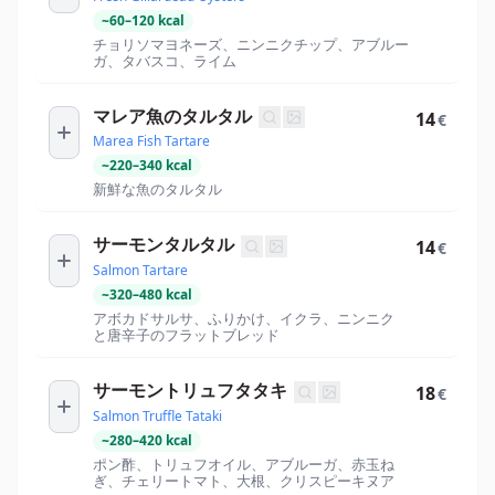
~
60
–
120
kcal
チョリソマヨネーズ、ニンニクチップ、アブルー
ガ、タバスコ、ライム
マレア魚のタルタル
14
€
Marea Fish Tartare
~
220
–
340
kcal
新鮮な魚のタルタル
サーモンタルタル
14
€
Salmon Tartare
~
320
–
480
kcal
アボカドサルサ、ふりかけ、イクラ、ニンニク
と唐辛子のフラットブレッド
サーモントリュフタタキ
18
€
Salmon Truffle Tataki
~
280
–
420
kcal
ポン酢、トリュフオイル、アブルーガ、赤玉ね
ぎ、チェリートマト、大根、クリスピーキヌア