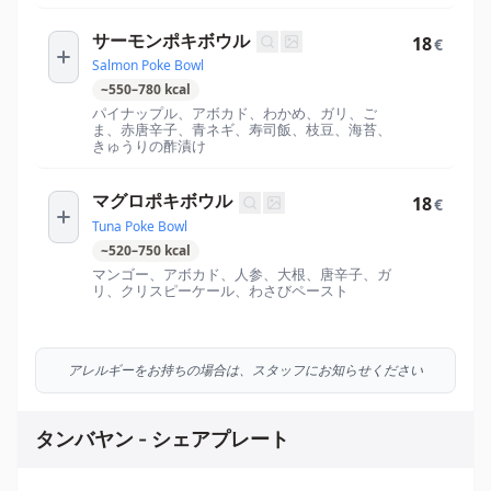
サーモンポキボウル
18
€
Salmon Poke Bowl
~
550
–
780
kcal
パイナップル、アボカド、わかめ、ガリ、ご
ま、赤唐辛子、青ネギ、寿司飯、枝豆、海苔、
きゅうりの酢漬け
マグロポキボウル
18
€
Tuna Poke Bowl
~
520
–
750
kcal
マンゴー、アボカド、人参、大根、唐辛子、ガ
リ、クリスピーケール、わさびペースト
アレルギーをお持ちの場合は、スタッフにお知らせください
タンバヤン - シェアプレート