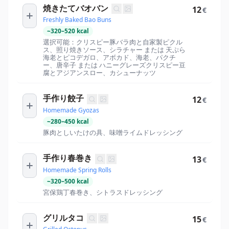
焼きたてバオバン
12
€
Freshly Baked Bao Buns
~
320
–
520
kcal
選択可能：クリスピー豚バラ肉と自家製ピクル
ス、照り焼きソース、シラチャー または 天ぷら
海老とピコデガロ、アボカド、海老、パクチ
ー、唐辛子 または ハニーグレーズクリスピー豆
腐とアジアンスロー、カシューナッツ
手作り餃子
12
€
Homemade Gyozas
~
280
–
450
kcal
豚肉としいたけの具、味噌ライムドレッシング
手作り春巻き
13
€
Homemade Spring Rolls
~
320
–
500
kcal
宮保鶏丁春巻き、シトラスドレッシング
グリルタコ
15
€