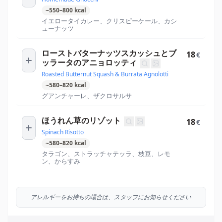
~
550
–
800
kcal
イエロータイカレー、クリスピーケール、カシ
ューナッツ
ローストバターナッツスカッシュとブ
18
€
ッラータのアニョロッティ
Roasted Butternut Squash & Burrata Agnolotti
~
580
–
820
kcal
グアンチャーレ、ザクロサルサ
ほうれん草のリゾット
18
€
Spinach Risotto
~
580
–
820
kcal
タラゴン、ストラッチャテッラ、枝豆、レモ
ン、からすみ
アレルギーをお持ちの場合は、スタッフにお知らせください