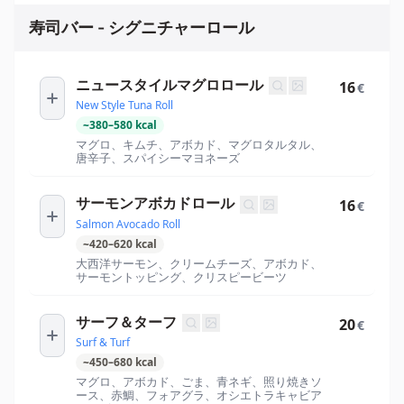
寿司バー - シグニチャーロール
ニュースタイルマグロロール
16
€
New Style Tuna Roll
~
380
–
580
kcal
マグロ、キムチ、アボカド、マグロタルタル、
唐辛子、スパイシーマヨネーズ
サーモンアボカドロール
16
€
Salmon Avocado Roll
~
420
–
620
kcal
大西洋サーモン、クリームチーズ、アボカド、
サーモントッピング、クリスピービーツ
サーフ＆ターフ
20
€
Surf & Turf
~
450
–
680
kcal
マグロ、アボカド、ごま、青ネギ、照り焼きソ
ース、赤鯛、フォアグラ、オシエトラキャビア