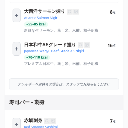
大西洋サーモン握り
8
€
Atlantic Salmon Nigiri
~
55
–
85
kcal
新鮮な生サーモン、蒸し米、米酢、柚子胡椒
日本和牛A5グレード握り
16
€
Japanese Wagyu Beef Grade A5 Nigiri
~
70
–
110
kcal
プレミアム日本牛、蒸し米、米酢、柚子胡椒
アレルギーをお持ちの場合は、スタッフにお知らせください
寿司バー - 刺身
赤鯛刺身
7
€
Red Snapper Sashimi