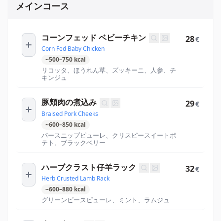
メインコース
コーンフェッド ベビーチキン
28
€
Corn Fed Baby Chicken
~
500
–
750
kcal
リコッタ、ほうれん草、ズッキーニ、人参、チ
キンジュ
豚頬肉の煮込み
29
€
Braised Pork Cheeks
~
600
–
850
kcal
パースニップピューレ、クリスピースイートポ
テト、ブラックベリー
ハーブクラスト仔羊ラック
32
€
Herb Crusted Lamb Rack
~
600
–
880
kcal
グリーンピースピューレ、ミント、ラムジュ