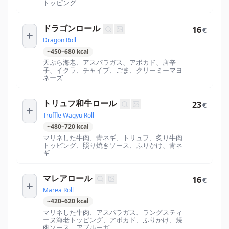
トッピング
ドラゴンロール
16
€
Dragon Roll
~
450
–
680
kcal
天ぷら海老、アスパラガス、アボカド、唐辛
子、イクラ、チャイブ、ごま、クリーミーマヨ
ネーズ
トリュフ和牛ロール
23
€
Truffle Wagyu Roll
~
480
–
720
kcal
マリネした牛肉、青ネギ、トリュフ、炙り牛肉
トッピング、照り焼きソース、ふりかけ、青ネ
ギ
マレアロール
16
€
Marea Roll
~
420
–
620
kcal
マリネした牛肉、アスパラガス、ラングスティ
ーヌ海老トッピング、アボカド、ふりかけ、焼
肉ソース、アブルーガ