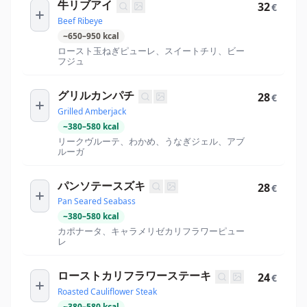
牛リブアイ
32
€
Beef Ribeye
~
650
–
950
kcal
ロースト玉ねぎピューレ、スイートチリ、ビー
フジュ
グリルカンパチ
28
€
Grilled Amberjack
~
380
–
580
kcal
リークヴルーテ、わかめ、うなぎジェル、アブ
ルーガ
パンソテースズキ
28
€
Pan Seared Seabass
~
380
–
580
kcal
カポナータ、キャラメリゼカリフラワーピュー
レ
ローストカリフラワーステーキ
24
€
Roasted Cauliflower Steak
~
380
–
580
kcal