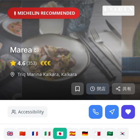
MICHELIN RECOMMENDED
Marea
€€€
4.6
(
353
)
Triq Marina Kalkara
,
Kalkara
閉店
共有
Accessibility
🇯🇵
🇬🇧
🇨🇳
🇫🇷
🇮🇹
🇪🇸
🇩🇪
🇲🇹
🇸🇦
🇰🇷