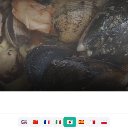
🇯🇵
🇬🇧
🇨🇳
🇫🇷
🇮🇹
🇪🇸
🇲🇹
🇵🇱