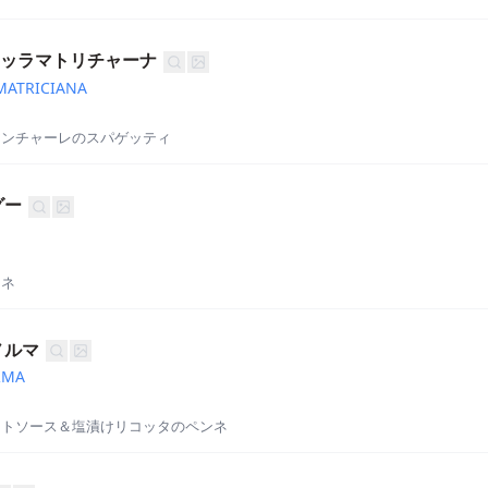
アッラマトリチャーナ
AMATRICIANA
アンチャーレのスパゲッティ
グー
ンネ
ノルマ
RMA
マトソース＆塩漬けリコッタのペンネ