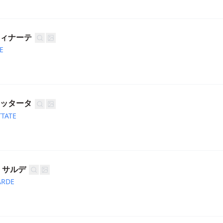
ティナーテ
E
ン
コッタータ
TATE
 サルデ
ARDE