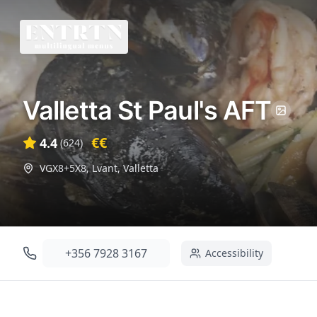
Valletta St Paul's AFT
€€
4.4
(
624
)
VGX8+5X8, Lvant
,
Valletta
+356 7928 3167
Accessibility