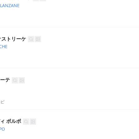
ELANZANE
オストリーケ
CHE
ナーテ
ョビ
ィ ポルポ
LPO