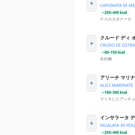
CAPONATA DI M
~
250
–
400
kcal
ナスのカポナータ
クルード ディ 
CRUDO DI OSTRI
~
80
–
150
kcal
生牡蠣
アリーチ マリ
ALICI MARINATE
~
180
–
300
kcal
マリネしたアンチ
インサラータ デ
INSALATA DI PO
~
250
–
400
kcal