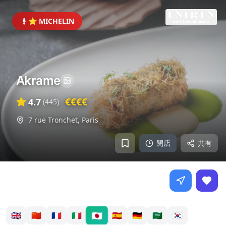
⭐ MICHELIN
Akrame
€€€€
4.7
(
445
)
7 rue Tronchet
,
Paris
閉店
共有
🇯🇵
🇬🇧
🇨🇳
🇫🇷
🇮🇹
🇪🇸
🇩🇪
🇸🇦
🇰🇷