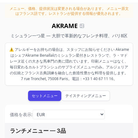
メニュー、価格、提供状況は変更される場合があります。
メニュー原文
はフランス語です。レストランが提供する情報が優先されます。
AKRAME
ミシュラン一つ星 — 大胆で革新的なフレンチ料理、パリ8区
⚠️ アレルギーをお持ちの場合は、スタッフにお知らせください Akrame
はシェフAkrame Benallalのミシュラン星付きレストランで、ラ・マド
レーヌ近くの大きな馬車門の奥に隠れています。印刷メニューはなく、
毎日変わるカルトブランシュのサプライズメニューのみ。アルジェリア
の伝統とフランス古典訓練を融合した創造性豊かな料理を提供します。
7 rue Tronchet, 75008 Paris。電話：+33 1 40 67 11 16。
セットメニュー
テイスティングメニュー
価格を表示
:
ランチメニュー — 3品