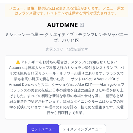
メニュー、価格、提供状況は変更される場合があります。
メニュー原文
はフランス語です。レストランが提供する情報が優先されます。
AUTOMNE
ミシュラン一つ星 — クリエイティブ・モダンフレンチジャパニー
ズ、パリ11区
表示カロリーは推定値です
⚠️ アレルギーをお持ちの場合は、スタッフにお知らせください
Automneは日本人シェフ秋繁之行のミシュラン星付きレストランで、パ
リの活気ある11区リシャール・ルノワール通りにあります。フランスで
最も名高い厨房で腕を磨いた後——サントロペのLa Vague d'Orで
Arnaud Donckeleと共に、クーシュヴェルのLe K2で——Akishigeシェフ
はフランスの美食の伝統と日本の感性を自然に融合させた料理を創り上
げました。すべての料理は新鮮な季節の市場の食材を基に、精密さと繊
細な創造性で変容させています。親密なダイニングルームはシェフの哲
学を反映しています：料理そのものが語る、控えめな優雅さです。火曜
日から日曜日まで営業。
セットメニュー
テイスティングメニュー