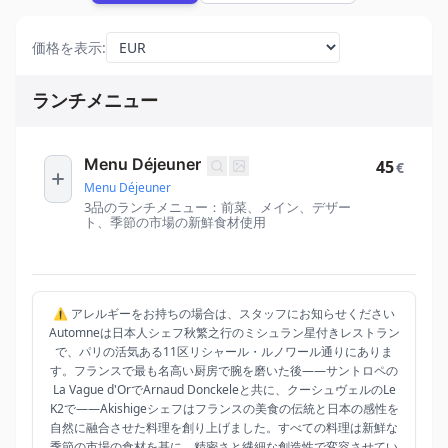
価格を表示
:
ランチメニュー
Menu Déjeuner
45
€
Menu Déjeuner
3品のランチメニュー：前菜、メイン、デザー
ト、季節の市場の新鮮食材使用
⚠️ アレルギーをお持ちの場合は、スタッフにお知らせください
Automneは日本人シェフ秋繁之行のミシュラン星付きレストラン
で、パリの活気ある11区リシャール・ルノワール通りにありま
す。フランスで最も名高い厨房で腕を磨いた後——サントロペの
La Vague d'OrでArnaud Donckeleと共に、クーシュヴェルのLe
K2で——Akishigeシェフはフランスの美食の伝統と日本の感性を
自然に融合させた料理を創り上げました。すべての料理は新鮮な
季節の市場の食材を基に、精密さと繊細な創造性で変容させてい