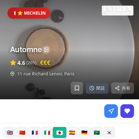
⭐ MICHELIN
Automne
€€€
4.6
(
265
)
11 rue Richard Lenoir
,
Paris
閉店
共有
🇯🇵
🇬🇧
🇨🇳
🇫🇷
🇮🇹
🇪🇸
🇩🇪
🇸🇦
🇰🇷