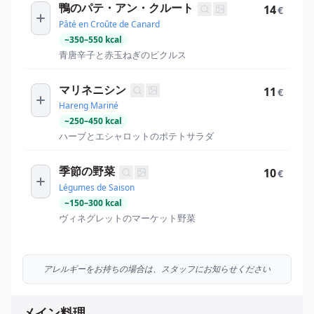
鴨のパテ・アン・クルート
14
€
Pâté en Croûte de Canard
~
350
–
550
kcal
青唐辛子と赤玉ねぎのピクルス
マリネニシン
11
€
Hareng Mariné
~
250
–
450
kcal
ハーブとエシャロットのポテトサラダ
季節の野菜
10
€
Légumes de Saison
~
150
–
300
kcal
ヴィネグレットのマーケット野菜
アレルギーをお持ちの場合は、スタッフにお知らせください
メイン料理