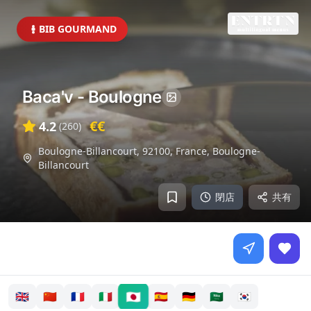
BIB GOURMAND
Baca'v - Boulogne
€€
4.2
(
260
)
Boulogne-Billancourt, 92100, France
,
Boulogne-
Billancourt
閉店
共有
🇯🇵
🇬🇧
🇨🇳
🇫🇷
🇮🇹
🇪🇸
🇩🇪
🇸🇦
🇰🇷