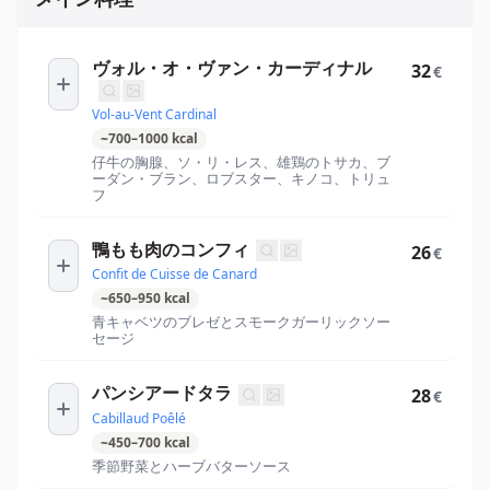
ヴォル・オ・ヴァン・カーディナル
32
€
Vol-au-Vent Cardinal
~
700
–
1000
kcal
仔牛の胸腺、ソ・リ・レス、雄鶏のトサカ、ブ
ーダン・ブラン、ロブスター、キノコ、トリュ
フ
鴨もも肉のコンフィ
26
€
Confit de Cuisse de Canard
~
650
–
950
kcal
青キャベツのブレゼとスモークガーリックソー
セージ
パンシアードタラ
28
€
Cabillaud Poêlé
~
450
–
700
kcal
季節野菜とハーブバターソース