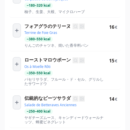
~
180
–
320
kcal
柚子、生姜、大根、マイクロハーブ
フォアグラのテリーヌ
16
€
Terrine de Foie Gras
~
380
–
550
kcal
りんごのチャツネ、焼いた香辛料パン
ローストマロウボーン
15
€
Os à Moelle Rôti
~
350
–
550
kcal
パセリサラダ、フルール・ド・セル、グリルし
たサワードウ
伝統的なビーツサラダ
14
€
Salade de Betteraves Anciennes
~
250
–
400
kcal
ヤギチーズムース、キャンディードウォールナ
ッツ、蜂蜜ビネグレット