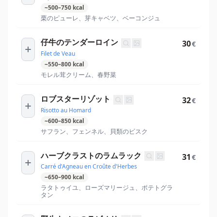
~
500
–
750
kcal
栗のピューレ、芽キャベツ、ベーコンジュ
仔牛のテンダーロイン
30
€
Filet de Veau
~
550
–
800
kcal
モレル茸クリーム、春野菜
ロブスターリゾット
32
€
Risotto au Homard
~
600
–
850
kcal
サフラン、フェンネル、貝類のビスク
ハーブクラストのラムラック
31
€
Carré d'Agneau en Croûte d'Herbes
~
650
–
900
kcal
ラタトゥイユ、ローズマリージュ、ポテトグラ
タン