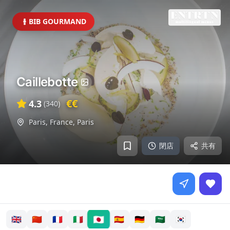
BIB GOURMAND
Caillebotte
€€
4.3
(
340
)
Paris, France
,
Paris
閉店
共有
🇯🇵
🇬🇧
🇨🇳
🇫🇷
🇮🇹
🇪🇸
🇩🇪
🇸🇦
🇰🇷