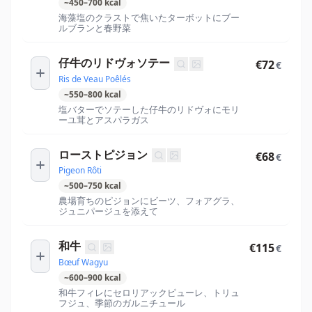
~
450
–
700
kcal
海藻塩のクラストで焦いたターボットにブー
ルブランと春野菜
仔牛のリドヴォソテー
€72
€
Ris de Veau Poêlés
~
550
–
800
kcal
塩バターでソテーした仔牛のリドヴォにモリ
ーユ茸とアスパラガス
ローストピジョン
€68
€
Pigeon Rôti
~
500
–
750
kcal
農場育ちのピジョンにビーツ、フォアグラ、
ジュニパージュを添えて
和牛
€115
€
Bœuf Wagyu
~
600
–
900
kcal
和牛フィレにセロリアックピューレ、トリュ
フジュ、季節のガルニチュール