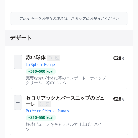
アレルギーをお持ちの場合は、スタッフにお知らせください
デザート
赤い球体
€28
€
La Sphère Rouge
~
380
–
600
kcal
完璧な赤い球体に苺のコンポート、ホイップ
クリーム、苺のソルベ
セロリアックとパースニップのピュ
€28
€
ーレ
Purée de Céleri et Panais
~
350
–
550
kcal
根菜ピューレをキャラメルで仕上げたスイー
ツ