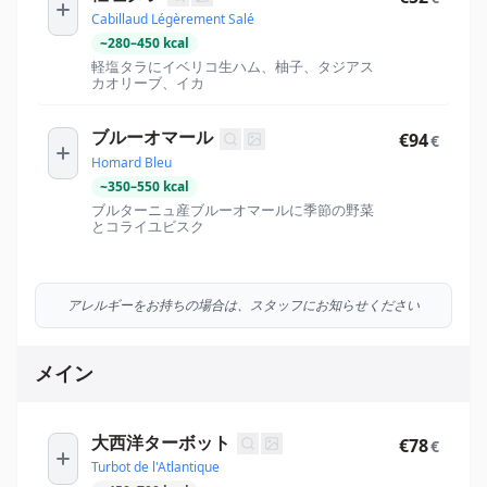
Cabillaud Légèrement Salé
~
280
–
450
kcal
軽塩タラにイベリコ生ハム、柚子、タジアス
カオリーブ、イカ
ブルーオマール
€94
€
Homard Bleu
~
350
–
550
kcal
ブルターニュ産ブルーオマールに季節の野菜
とコライユビスク
アレルギーをお持ちの場合は、スタッフにお知らせください
メイン
大西洋ターボット
€78
€
Turbot de l'Atlantique