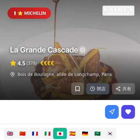
⭐ MICHELIN
La Grande Cascade
€€€€
4.5
(
378
)
Bois de Boulogne, allée de Longchamp
,
Paris
閉店
共有
🇯🇵
🇬🇧
🇨🇳
🇫🇷
🇮🇹
🇪🇸
🇩🇪
🇸🇦
🇰🇷