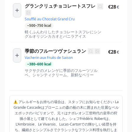
グランクリュチョコレートスフレ
€28
€
Soufflé au Chocolat Grand Cru
~
500
–
750
kcal
軽くふんわりしたチョコレートスフレにシン
グルオリジンカカオとバニラアイス
季節のフルーツヴァシュラン
€28
€
Vacherin aux Fruits de Saison
~
380
–
600
kcal
サクサクのメレンゲに季節のフルーツソル
ベ、シャンティクリーム、新鮮なベリー
⚠️ アレルギーをお持ちの場合は、スタッフにお知らせください La
Grande Cascadeはブローニュの森の栃の木に囲まれた壮麗なベル
エポックのパビリオンで、元々はナポレオン三世時代の皇帝の狩
猟小屋として建てられました。シェフFrédéric Robertは、
L'Ambroisie、Le Vivarois、Lucas-Cartonでの輝かしい経歴を持
ち、繊細さとシンプルさでクラシックなフランス料理を執行しま