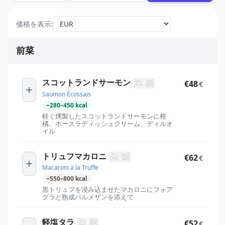
価格を表示
:
前菜
スコットランドサーモン
€48
€
Saumon Écossais
~
280
–
450
kcal
軽く燻製したスコットランドサーモンに柑
橘、ホースラディッシュクリーム、ディルオ
イル
トリュフマカロニ
€62
€
Macaroni à la Truffe
~
550
–
800
kcal
黒トリュフを浸み込ませたマカロニにフォア
グラと熟成パルメザンを添えて
軽塩タラ
€52
€