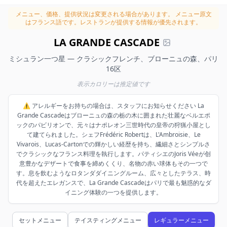
メニュー、価格、提供状況は変更される場合があります。
メニュー原文
はフランス語です。レストランが提供する情報が優先されます。
LA GRANDE CASCADE
ミシュラン一つ星 — クラシックフレンチ、ブローニュの森、パリ
16区
表示カロリーは推定値です
⚠️ アレルギーをお持ちの場合は、スタッフにお知らせください La
Grande Cascadeはブローニュの森の栃の木に囲まれた壮麗なベルエポ
ックのパビリオンで、元々はナポレオン三世時代の皇帝の狩猟小屋とし
て建てられました。シェフFrédéric Robertは、L'Ambroisie、Le
Vivarois、Lucas-Cartonでの輝かしい経歴を持ち、繊細さとシンプルさ
でクラシックなフランス料理を執行します。パティシエのJoris Véeが创
意豊かなデザートで食事を締めくくり、名物の赤い球体もその一つで
す。息を飲むようなロタンダダイニングルーム、広々としたテラス、時
代を超えたエレガンスで、La Grande Cascadeはパリで最も魅惑的なダ
イニング体験の一つを提供します。
セットメニュー
テイスティングメニュー
レギュラーメニュー