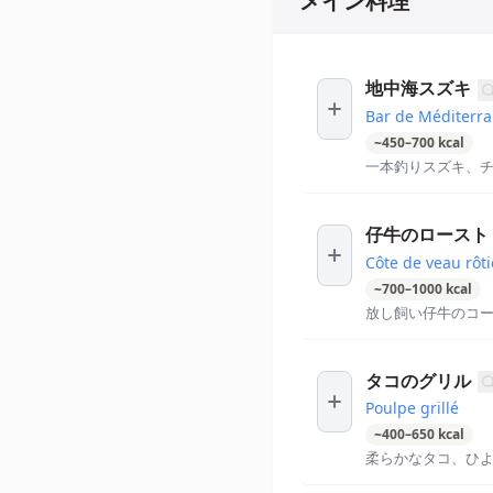
メイン料理
地中海スズキ
Bar de Méditerr
~
450
–
700
kcal
一本釣りスズキ、
仔牛のロースト
Côte de veau rôti
~
700
–
1000
kcal
放し飼い仔牛のコ
タコのグリル
Poulpe grillé
~
400
–
650
kcal
柔らかなタコ、ひ