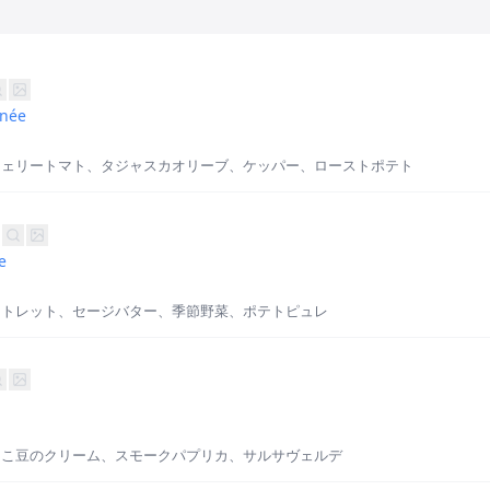
anée
チェリートマト、タジャスカオリーブ、ケッパー、ローストポテト
e
ートレット、セージバター、季節野菜、ポテトピュレ
よこ豆のクリーム、スモークパプリカ、サルサヴェルデ