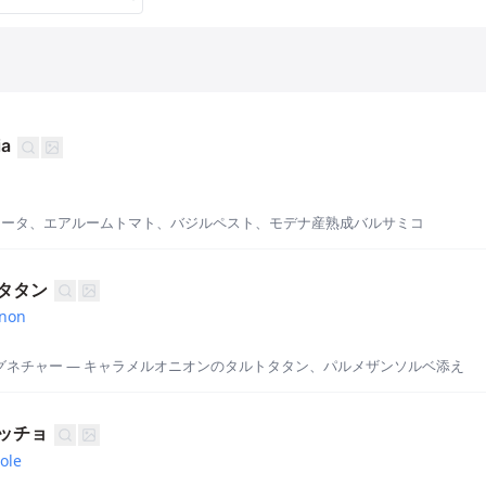
ia
ラータ、エアルームトマト、バジルペスト、モデナ産熟成バルサミコ
タタン
gnon
のシグネチャー — キャラメルオニオンのタルトタタン、パルメザンソルベ添え
ッチョ
ole