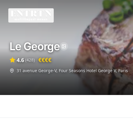
Le George
€€€€
4.6
(
428
)
31 avenue George-V, Four Seasons Hotel George V
,
Paris