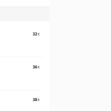
32
€
36
€
38
€