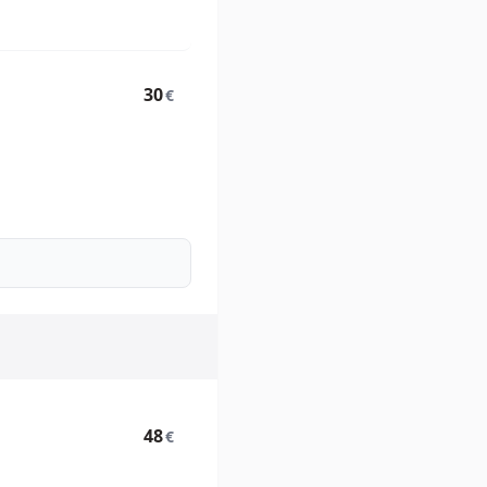
30
€
48
€