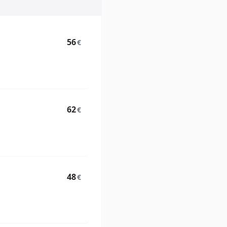
56
€
62
€
48
€