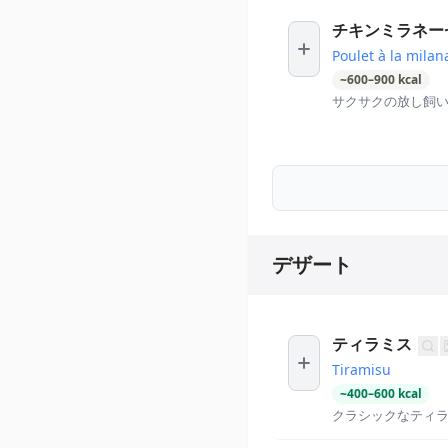
チキンミラネー
Poulet à la milan
~
600
–
900
kcal
サクサクの放し飼
デザート
ティラミス
Tiramisu
~
400
–
600
kcal
クラシックなティ