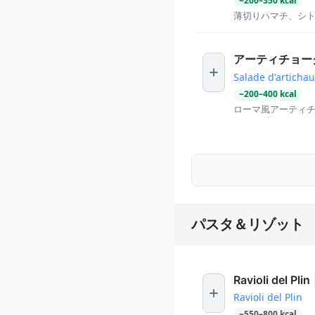
~
200
–
350
kcal
薄切りハマチ、シ
アーティチョー
Salade d'artichau
~
200
–
400
kcal
ローマ風アーティ
パスタ＆リゾット
Ravioli del Plin
Ravioli del Plin
~
550
–
800
kcal