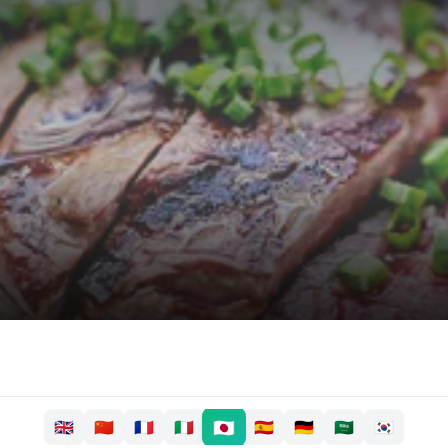
🇯🇵
🇬🇧
🇨🇳
🇫🇷
🇮🇹
🇪🇸
🇩🇪
🇸🇦
🇰🇷