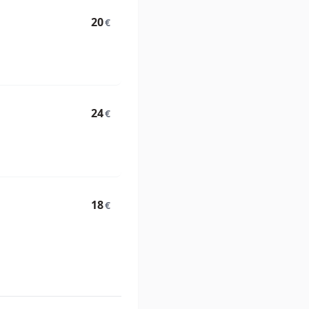
20
€
24
€
18
€