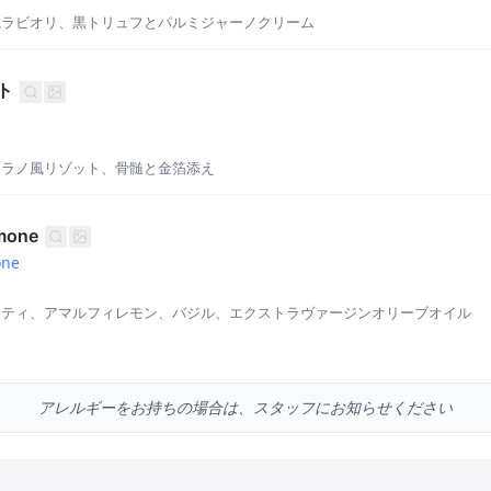
風ラビオリ、黒トリュフとパルミジャーノクリーム
ト
ミラノ風リゾット、骨髄と金箔添え
imone
one
ッティ、アマルフィレモン、バジル、エクストラヴァージンオリーブオイル
アレルギーをお持ちの場合は、スタッフにお知らせください