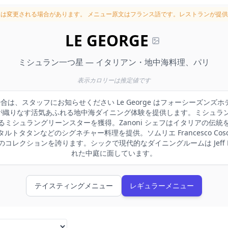
況は変更される場合があります。
メニュー原文はフランス語です。レストランが提供
LE GEORGE
ミシュラン一つ星 — イタリアン・地中海料理、パリ
表示カロリーは推定値です
合は、スタッフにお知らせください Le George はフォーシーズン
noni が織りなす活気あふれる地中海ダイニング体験を提供します。ミシ
ミシュラングリーンスターを獲得。Zanoni シェフはイタリアの伝
トタタンなどのシグネチャー料理を提供。ソムリエ Francesco Cosci
コレクションを誇ります。シックで現代的なダイニングルームは Jeff Le
れた中庭に面しています。
テイスティングメニュー
レギュラーメニュー