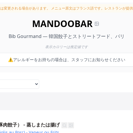
況は変更される場合があります。
メニュー原文はフランス語です。レストランが提供
MANDOOBAR
Bib Gourmand — 韓国餃子とストリートフード、パリ
表示カロリーは推定値です
⚠️アレルギーをお持ちの場合は、スタッフにお知らせください
u（豚肉餃子） - 蒸しまたは揚げ
lis au Porc) - Vapeur ou Frits