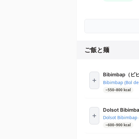
ご飯と麺
Bibimbap（
Bibimbap (Bol d
~
550
–
800
kcal
Dolsot Bib
Dolsot Bibimbap 
~
600
–
900
kcal