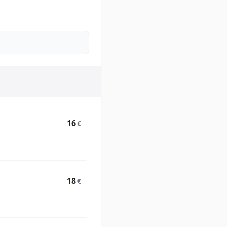
16
€
18
€