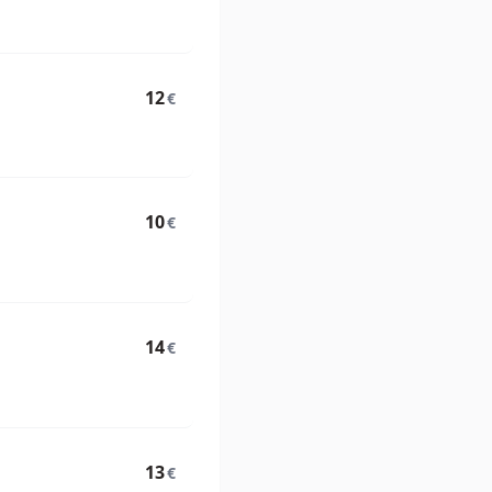
12
€
10
€
14
€
13
€