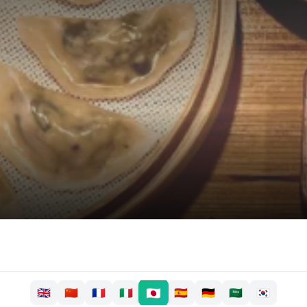
🇯🇵
🇬🇧
🇨🇳
🇫🇷
🇮🇹
🇪🇸
🇩🇪
🇸🇦
🇰🇷