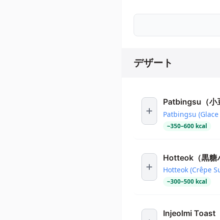
デザート
Patbingsu
Patbingsu (Glace
~
350
–
600
kcal
Hotteok（黒
Hotteok (Crêpe S
~
300
–
500
kcal
Injeolmi T