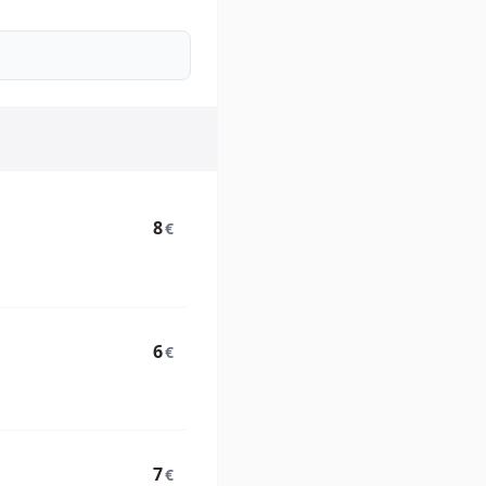
8
€
6
€
7
€