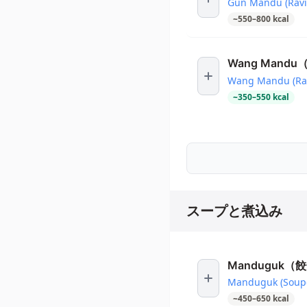
Gun Mandu (Ravio
~
550
–
800
kcal
Wang Mand
Wang Mandu (Rav
~
350
–
550
kcal
スープと煮込み
Manduguk
Manduguk (Soupe 
~
450
–
650
kcal