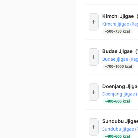
Kimchi Jji
Kimchi Jjigae (Ra
~
500
–
750
kcal
Budae Jjig
Budae Jjigae (Rag
~
700
–
1000
kcal
Doenjang Jj
Doenjang Jjigae (
~
400
–
600
kcal
Sundubu Jj
Sundubu Jjigae (
~
400
–
600
kcal