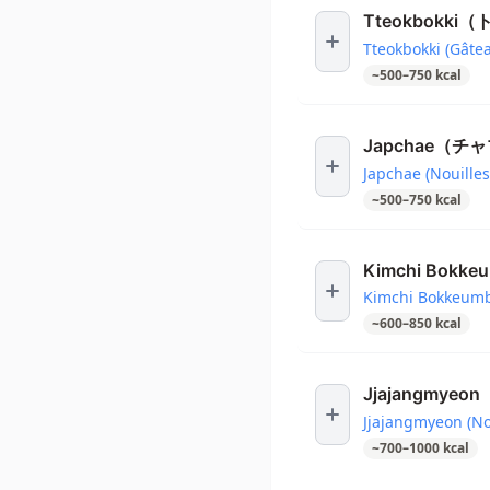
Tteokbokki
Tteokbokki (Gâtea
~
500
–
750
kcal
Japchae（
Japchae (Nouille
~
500
–
750
kcal
Kimchi Bo
Kimchi Bokkeumba
~
600
–
850
kcal
Jjajangmy
Jjajangmyeon (Nou
~
700
–
1000
kcal