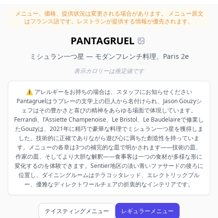
メニュー、価格、提供状況は変更される場合があります。
メニュー原文
はフランス語です。レストランが提供する情報が優先されます。
PANTAGRUEL
ミシュラン一つ星 — モダンフレンチ料理、Paris 2e
表示カロリーは推定値です
⚠️ アレルギーをお持ちの場合は、スタッフにお知らせください
Pantagruelはラブレーの文学上の巨人から名付けられ、Jason Gouzyシ
ェフはその豊かさと喜びの精神をあらゆる場面で体現しています。
Ferrandi、l'Assiette Champenoise、Le Bristol、Le Baudelaireで修業し
たGouzyは、2021年に精巧で豪華な料理でミシュラン一つ星を獲得しま
した。技術的に正確でありながら遊び心に満ちた創造性を持っていま
す。メニューの各章は3つの補完的な皿で明かされます——技術の皿、
作家の皿、そしてより大胆な解釈——食事客は一つの食材が多様な形に
変化するのを体験できます。Sentier地区の淡い青いファサードの後ろに
位置し、ダイニングルームはテラコッタレッド、エレクトリックブル
ー、優雅なディレクトワールチェアの折衷的なインテリアです。
テイスティングメニュー
レギュラーメニュー