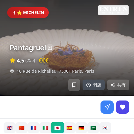
⭐ MICHELIN
Pantagruel
€€€
4.5
(
255
)
10 Rue de Richelieu, 75001 Paris
,
Paris
閉店
共有
🇯🇵
🇬🇧
🇨🇳
🇫🇷
🇮🇹
🇪🇸
🇩🇪
🇸🇦
🇰🇷