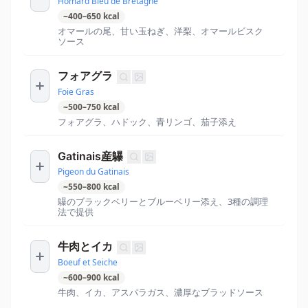
Homard Bleu de Bretagne
~
400
–
650
kcal
オマールの尾、甘い玉ねぎ、洋梨、オマールビスク
ソース
フォアグラ
Foie Gras
~
500
–
750
kcal
フォアグラ、ハドック、青リンゴ、茄子添え
Gatinais産鸔
Pigeon du Gatinais
~
550
–
800
kcal
鸔のブラックベリーとブルーベリー添え、3種の調理
法で提供
牛肉とイカ
Boeuf et Seiche
~
600
–
900
kcal
牛肉、イカ、アスパラガス、濃厚なブラッドソース