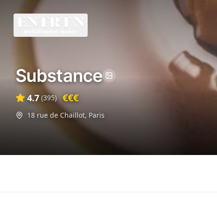
Substance
€€€
4.7
(
395
)
18 rue de Chaillot
,
Paris