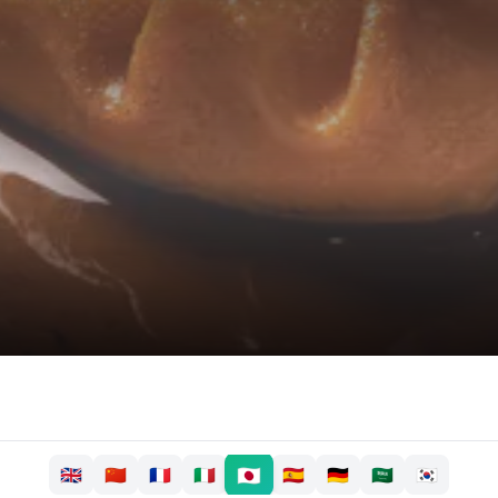
🇯🇵
🇬🇧
🇨🇳
🇫🇷
🇮🇹
🇪🇸
🇩🇪
🇸🇦
🇰🇷