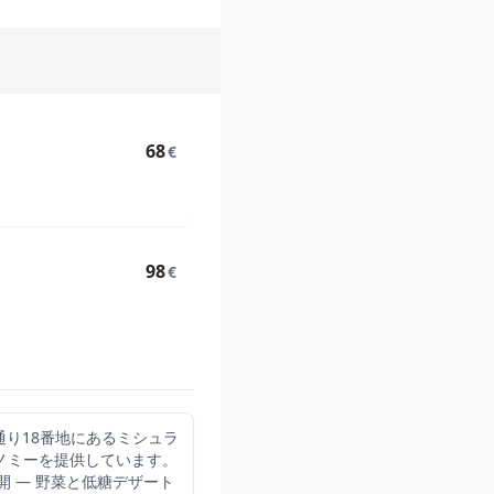
68
€
98
€
ヨ通り18番地にあるミシュラ
ロノミーを提供しています。
 — 野菜と低糖デザート