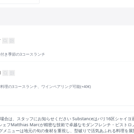
r
付き季節の3コースランチ
l
料理の3コースランチ、ワインペアリング可能(+40€)
場合は、スタッフにお知らせください Substanceはパリ16区シャイ
ェフMatthias Marcが精密な技術で卓越なモダンフレンチ・ビスト
グメニューは地元の旬の食材を重視し、型破りで活気あふれる料理を展開