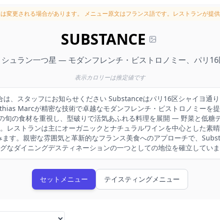
況は変更される場合があります。
メニュー原文はフランス語です。レストランが提供
SUBSTANCE
ミシュラン一つ星 — モダンフレンチ・ビストロノミー、パリ16
表示カロリーは推定値です
合は、スタッフにお知らせください Substanceはパリ16区シャイヨ通
thias Marcが精密な技術で卓越なモダンフレンチ・ビストロノミー
の旬の食材を重視し、型破りで活気あふれる料理を展開 — 野菜と低糖
。レストランは主にオーガニックとナチュラルワインを中心とした素晴
みます。親密な雰囲気と革新的なフランス美食へのアプローチで、Subst
グなダイニングデスティネーションの一つとしての地位を確立していま
セットメニュー
テイスティングメニュー