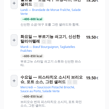
19.50
€
샐러드
Lundi — Brandade de Morue Fraîche, Salade
Verte
~
400
–
600
kcal
신선한 소금 대구 포를 그린 샐러드와 함께.
화요일 — 부르기뇽 쇠고기, 신선한
19.50
€
탈리아텔레
Mardi — Bœuf Bourguignon, Tagliatelles
Fraîches
~
600
–
850
kcal
부르고뉴 스타일 쇠고기 스튜와 신선한 파스
타.
수요일 — 피스타치오 소시지 브리오
19.50
€
슈, 포트 소스, 그린 샐러드
Mercredi — Saucisson Pistaché Brioché,
Sauce au Porto, Salade Verte
~
600
–
850
kcal
브리오슈 번의 피스타치오 소시지, 포트 와인
소스, 그린 샐러드.