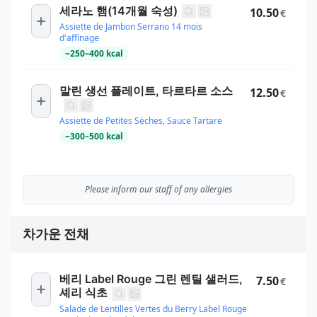
세라노 햄(14개월 숙성)
10.50
€
Assiette de Jambon Serrano 14 mois
d'affinage
~
250
–
400
kcal
말린 생선 플레이트, 타르타르 소스
12.50
€
Assiette de Petites Sèches, Sauce Tartare
~
300
–
500
kcal
Please inform our staff of any allergies
차가운 전채
베리 Label Rouge 그린 렌틸 샐러드,
7.50
€
셰리 식초
Salade de Lentilles Vertes du Berry Label Rouge