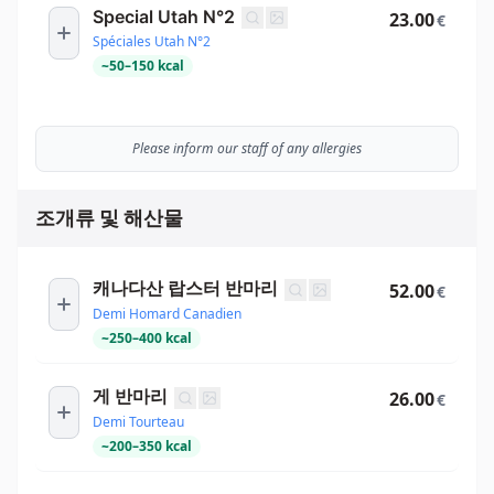
Special Utah N°2
23.00
€
Spéciales Utah N°2
~
50
–
150
kcal
Please inform our staff of any allergies
조개류 및 해산물
캐나다산 랍스터 반마리
52.00
€
Demi Homard Canadien
~
250
–
400
kcal
게 반마리
26.00
€
Demi Tourteau
~
200
–
350
kcal