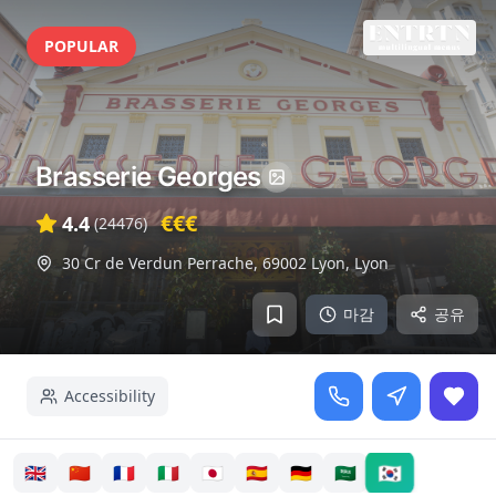
POPULAR
Brasserie Georges
€€€
4.4
(
24476
)
30 Cr de Verdun Perrache, 69002 Lyon
,
Lyon
마감
공유
Accessibility
🇰🇷
🇬🇧
🇨🇳
🇫🇷
🇮🇹
🇯🇵
🇪🇸
🇩🇪
🇸🇦