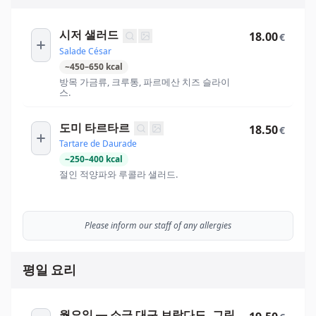
시저 샐러드
18.00
€
Salade César
~
450
–
650
kcal
방목 가금류, 크루통, 파르메산 치즈 슬라이
스.
도미 타르타르
18.50
€
Tartare de Daurade
~
250
–
400
kcal
절인 적양파와 루콜라 샐러드.
Please inform our staff of any allergies
평일 요리
월요일 — 소금 대구 브랑다드, 그린