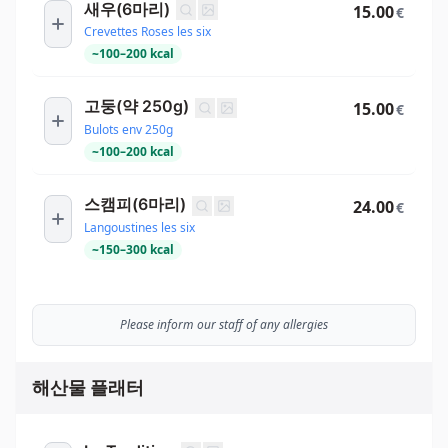
새우(6마리)
15.00
€
Crevettes Roses les six
~
100
–
200
kcal
고둥(약 250g)
15.00
€
Bulots env 250g
~
100
–
200
kcal
스캠피(6마리)
24.00
€
Langoustines les six
~
150
–
300
kcal
Please inform our staff of any allergies
해산물 플래터