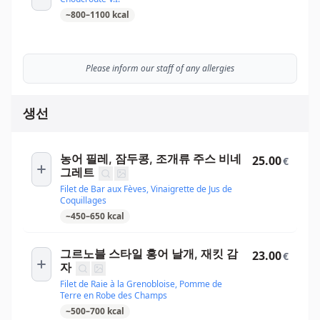
~
800
–
1100
kcal
Please inform our staff of any allergies
생선
농어 필레, 잠두콩, 조개류 주스 비네
25.00
€
그레트
Filet de Bar aux Fèves, Vinaigrette de Jus de
Coquillages
~
450
–
650
kcal
그르노블 스타일 홍어 날개, 재킷 감
23.00
€
자
Filet de Raie à la Grenobloise, Pomme de
Terre en Robe des Champs
~
500
–
700
kcal