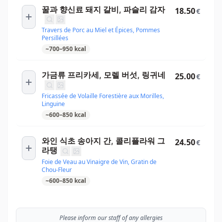
꿀과 향신료 돼지 갈비, 파슬리 감자
18.50
€
Travers de Porc au Miel et Épices, Pommes
Persillées
~
700
–
950
kcal
가금류 프리카세, 모렐 버섯, 링귀네
25.00
€
Fricassée de Volaille Forestière aux Morilles,
Linguine
~
600
–
850
kcal
와인 식초 송아지 간, 콜리플라워 그
24.50
€
라탱
Foie de Veau au Vinaigre de Vin, Gratin de
Chou-Fleur
~
600
–
850
kcal
Please inform our staff of any allergies