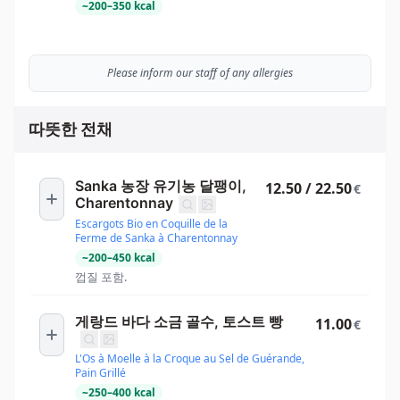
~
200
–
350
kcal
Please inform our staff of any allergies
따뜻한 전채
Sanka 농장 유기농 달팽이,
12.50 / 22.50
€
Charentonnay
Escargots Bio en Coquille de la
Ferme de Sanka à Charentonnay
~
200
–
450
kcal
껍질 포함.
게랑드 바다 소금 골수, 토스트 빵
11.00
€
L'Os à Moelle à la Croque au Sel de Guérande,
Pain Grillé
~
250
–
400
kcal