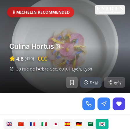
MICHELIN RECOMMENDED
Culina Hortus
€€€
4.8
(
450
)
38 rue de l'Arbre-Sec, 69001 Lyon
,
Lyon
마감
공유
🇰🇷
🇬🇧
🇨🇳
🇫🇷
🇮🇹
🇯🇵
🇪🇸
🇩🇪
🇸🇦