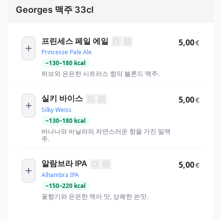
Georges 맥주 33cl
프린세스 페일 에일
5,00
€
Princesse Pale Ale
~
130
–
180
kcal
허브와 은은한 시트러스 향의 블론드 맥주.
실키 바이스
5,00
€
Silky Weiss
~
130
–
180
kcal
바나나와 바닐라의 자연스러운 향을 가진 밀맥
주.
알람브라 IPA
5,00
€
Alhambra IPA
~
150
–
220
kcal
꽃향기와 은은한 맥아 맛, 상쾌한 쓴맛.