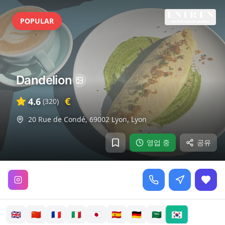
POPULAR
Dandelion
€
4.6
(
320
)
20 Rue de Condé, 69002 Lyon
,
Lyon
영업 중
공유
🇰🇷
🇬🇧
🇨🇳
🇫🇷
🇮🇹
🇯🇵
🇪🇸
🇩🇪
🇸🇦