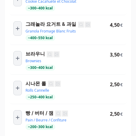
Cookie Cacahuète et Chocolat
~
300
–
400
kcal
그래놀라 요거트 & 과일
4,50
€
Granola Fromage Blanc Fruits
~
400
–
550
kcal
브라우니
3,50
€
Brownies
~
300
–
400
kcal
시나몬 롤
2,50
€
Rolls Cannelle
~
250
–
400
kcal
빵 / 버터 / 잼
2,50
€
Pain / Beurre / Confiture
~
200
–
300
kcal