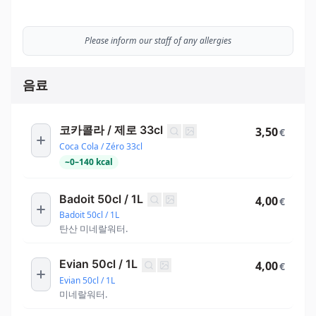
Please inform our staff of any allergies
음료
코카콜라 / 제로 33cl
3,50
€
Coca Cola / Zéro 33cl
~
0
–
140
kcal
Badoit 50cl / 1L
4,00
€
Badoit 50cl / 1L
탄산 미네랄워터.
Evian 50cl / 1L
4,00
€
Evian 50cl / 1L
미네랄워터.